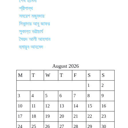
শেখ হাসিনা
শ্রীপান্থ
সমরেশ মজুমদার
সিকান্দার আবু জাফর
সুকান্ত ভট্টাচার্য
সৈয়দ আলী আহসান
হুমায়ূন আহমেদ
August 2026
M
T
W
T
F
S
S
1
2
3
4
5
6
7
8
9
10
11
12
13
14
15
16
17
18
19
20
21
22
23
24
25
26
27
28
29
30