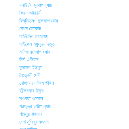
বলাইচাঁদ মুখোপাধ্যায়
বিজন ভট্টাচার্য
বিভূতিভূষণ বন্দ্যোপাধ্যায়
বেগম রোকেয়া
মহিউদ্দিন মোহাম্মদ
মাইকেল মধুসূদন দত্ত
মানিক বন্দ্যোপাধ্যায়
মির্চা এলিয়াদ
মুহাম্মদ ইউনুস
মৈত্রেয়ী দেবী
মোহাম্মদ নাজিম উদ্দিন
রবীন্দ্রনাথ ঠাকুর
শওকত ওসমান
শরৎচন্দ্র চট্টোপাধ্যায়
শামসুর রাহমান
শেখ মুজিবুর রহমান