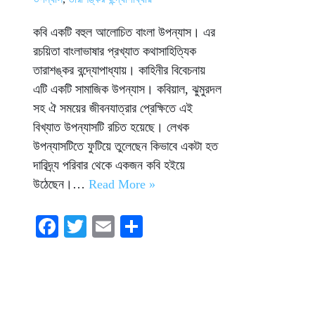
কবি একটি বহুল আলোচিত বাংলা উপন্যাস। এর
রচয়িতা বাংলাভাষার প্রখ্যাত কথাসাহিত্যিক
তারাশঙ্কর বন্দ্যোপাধ্যায়। কাহিনীর বিবেচনায়
এটি একটি সামাজিক উপন্যাস। কবিয়াল, ঝুমুরদল
সহ ঐ সময়ের জীবনযাত্রার প্রেক্ষিতে এই
বিখ্যাত উপন্যাসটি রচিত হয়েছে। লেখক
উপন্যাসটিতে ফুটিয়ে তুলেছেন কিভাবে একটা হত
দারিদ্র্য পরিবার থেকে একজন কবি হইয়ে
উঠেছেন।…
Read More »
Fa
T
E
S
ce
wi
m
ha
bo
tte
ail
re
ok
r