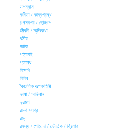
উপন্যাস
কবিতা / কাব্যগ্রন্থ
গল্পসমগ্র / ছোটগল্প
জীবনী / স্মৃতিকথা
ধর্মীয়
নাটক
পাঠ্যবই
প্রবন্ধ
বিদেশি
বিবিধ
বৈজ্ঞানিক কল্পকাহিনী
ভাষা / অভিধান
ভ্রমণ
রচনা সমগ্র
রম্য
রহস্য / গোয়েন্দা / ভৌতিক / থ্রিলার