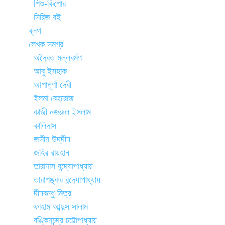
শিশু-কিশোর
সিরিজ বই
ব্লগ
লেখক সমগ্র
অদ্বৈত মল্লবর্মণ
আবু ইসহাক
আশাপূর্ণা দেবী
ইলমা বেহরোজ
কাজী নজরুল ইসলাম
কালিদাস
জসীম উদ্‌দীন
জহির রায়হান
তারাদাস বন্দ্যোপাধ্যায়
তারাশঙ্কর বন্দ্যোপাধ্যায়
দীনবন্ধু মিত্র
ফাহাম আব্দুস সালাম
বঙ্কিমচন্দ্র চট্টোপাধ্যায়