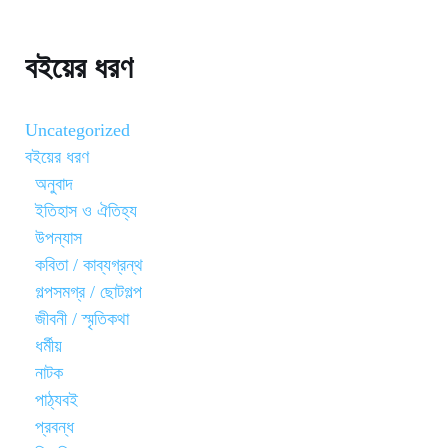
বইয়ের ধরণ
Uncategorized
বইয়ের ধরণ
অনুবাদ
ইতিহাস ও ঐতিহ্য
উপন্যাস
কবিতা / কাব্যগ্রন্থ
গল্পসমগ্র / ছোটগল্প
জীবনী / স্মৃতিকথা
ধর্মীয়
নাটক
পাঠ্যবই
প্রবন্ধ