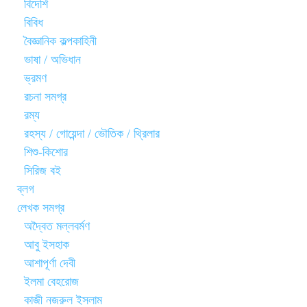
বিদেশি
বিবিধ
বৈজ্ঞানিক কল্পকাহিনী
ভাষা / অভিধান
ভ্রমণ
রচনা সমগ্র
রম্য
রহস্য / গোয়েন্দা / ভৌতিক / থ্রিলার
শিশু-কিশোর
সিরিজ বই
ব্লগ
লেখক সমগ্র
অদ্বৈত মল্লবর্মণ
আবু ইসহাক
আশাপূর্ণা দেবী
ইলমা বেহরোজ
কাজী নজরুল ইসলাম