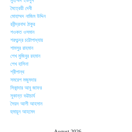
মুহাম্মদ ইউনুস
মৈত্রেয়ী দেবী
মোহাম্মদ নাজিম উদ্দিন
রবীন্দ্রনাথ ঠাকুর
শওকত ওসমান
শরৎচন্দ্র চট্টোপাধ্যায়
শামসুর রাহমান
শেখ মুজিবুর রহমান
শেখ হাসিনা
শ্রীপান্থ
সমরেশ মজুমদার
সিকান্দার আবু জাফর
সুকান্ত ভট্টাচার্য
সৈয়দ আলী আহসান
হুমায়ূন আহমেদ
August 2026