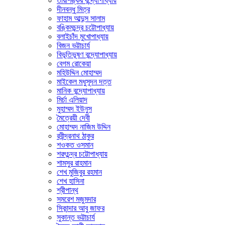
তারাশঙ্কর বন্দ্যোপাধ্যায়
দীনবন্ধু মিত্র
ফাহাম আব্দুস সালাম
বঙ্কিমচন্দ্র চট্টোপাধ্যায়
বলাইচাঁদ মুখোপাধ্যায়
বিজন ভট্টাচার্য
বিভূতিভূষণ বন্দ্যোপাধ্যায়
বেগম রোকেয়া
মহিউদ্দিন মোহাম্মদ
মাইকেল মধুসূদন দত্ত
মানিক বন্দ্যোপাধ্যায়
মির্চা এলিয়াদ
মুহাম্মদ ইউনুস
মৈত্রেয়ী দেবী
মোহাম্মদ নাজিম উদ্দিন
রবীন্দ্রনাথ ঠাকুর
শওকত ওসমান
শরৎচন্দ্র চট্টোপাধ্যায়
শামসুর রাহমান
শেখ মুজিবুর রহমান
শেখ হাসিনা
শ্রীপান্থ
সমরেশ মজুমদার
সিকান্দার আবু জাফর
সুকান্ত ভট্টাচার্য