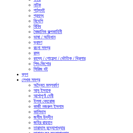
নাটক
পাঠ্যবই
প্রবন্ধ
বিদেশি
বিবিধ
বৈজ্ঞানিক কল্পকাহিনী
ভাষা / অভিধান
ভ্রমণ
রচনা সমগ্র
রম্য
রহস্য / গোয়েন্দা / ভৌতিক / থ্রিলার
শিশু-কিশোর
সিরিজ বই
ব্লগ
লেখক সমগ্র
অদ্বৈত মল্লবর্মণ
আবু ইসহাক
আশাপূর্ণা দেবী
ইলমা বেহরোজ
কাজী নজরুল ইসলাম
কালিদাস
জসীম উদ্‌দীন
জহির রায়হান
তারাদাস বন্দ্যোপাধ্যায়