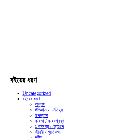
বইয়ের ধরণ
Uncategorized
বইয়ের ধরণ
অনুবাদ
ইতিহাস ও ঐতিহ্য
উপন্যাস
কবিতা / কাব্যগ্রন্থ
গল্পসমগ্র / ছোটগল্প
জীবনী / স্মৃতিকথা
ধর্মীয়