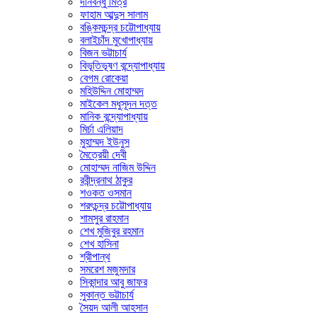
দীনবন্ধু মিত্র
ফাহাম আব্দুস সালাম
বঙ্কিমচন্দ্র চট্টোপাধ্যায়
বলাইচাঁদ মুখোপাধ্যায়
বিজন ভট্টাচার্য
বিভূতিভূষণ বন্দ্যোপাধ্যায়
বেগম রোকেয়া
মহিউদ্দিন মোহাম্মদ
মাইকেল মধুসূদন দত্ত
মানিক বন্দ্যোপাধ্যায়
মির্চা এলিয়াদ
মুহাম্মদ ইউনুস
মৈত্রেয়ী দেবী
মোহাম্মদ নাজিম উদ্দিন
রবীন্দ্রনাথ ঠাকুর
শওকত ওসমান
শরৎচন্দ্র চট্টোপাধ্যায়
শামসুর রাহমান
শেখ মুজিবুর রহমান
শেখ হাসিনা
শ্রীপান্থ
সমরেশ মজুমদার
সিকান্দার আবু জাফর
সুকান্ত ভট্টাচার্য
সৈয়দ আলী আহসান