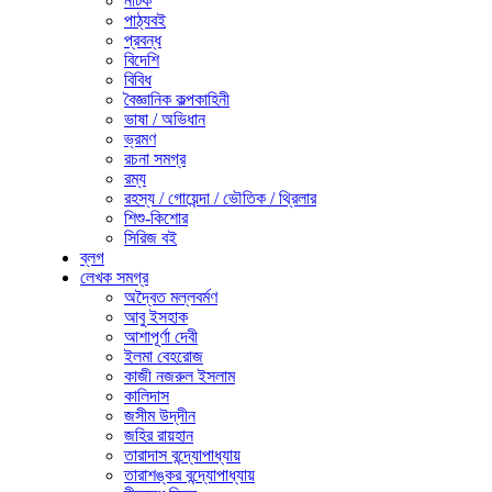
নাটক
পাঠ্যবই
প্রবন্ধ
বিদেশি
বিবিধ
বৈজ্ঞানিক কল্পকাহিনী
ভাষা / অভিধান
ভ্রমণ
রচনা সমগ্র
রম্য
রহস্য / গোয়েন্দা / ভৌতিক / থ্রিলার
শিশু-কিশোর
সিরিজ বই
ব্লগ
লেখক সমগ্র
অদ্বৈত মল্লবর্মণ
আবু ইসহাক
আশাপূর্ণা দেবী
ইলমা বেহরোজ
কাজী নজরুল ইসলাম
কালিদাস
জসীম উদ্‌দীন
জহির রায়হান
তারাদাস বন্দ্যোপাধ্যায়
তারাশঙ্কর বন্দ্যোপাধ্যায়