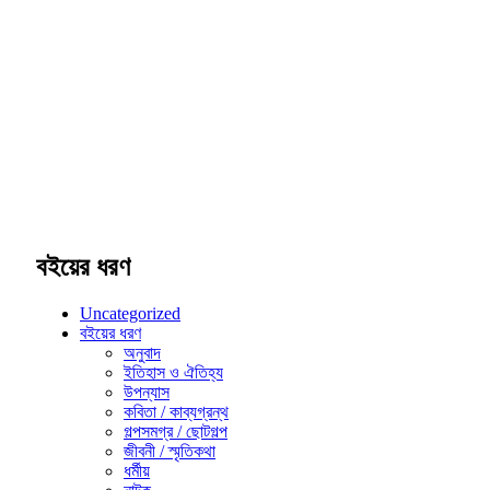
বইয়ের ধরণ
Uncategorized
বইয়ের ধরণ
অনুবাদ
ইতিহাস ও ঐতিহ্য
উপন্যাস
কবিতা / কাব্যগ্রন্থ
গল্পসমগ্র / ছোটগল্প
জীবনী / স্মৃতিকথা
ধর্মীয়