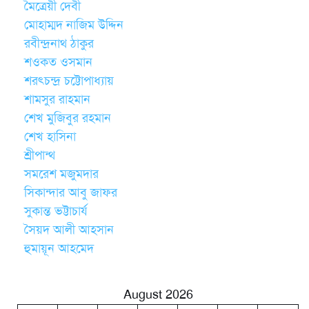
মৈত্রেয়ী দেবী
মোহাম্মদ নাজিম উদ্দিন
রবীন্দ্রনাথ ঠাকুর
শওকত ওসমান
শরৎচন্দ্র চট্টোপাধ্যায়
শামসুর রাহমান
শেখ মুজিবুর রহমান
শেখ হাসিনা
শ্রীপান্থ
সমরেশ মজুমদার
সিকান্দার আবু জাফর
সুকান্ত ভট্টাচার্য
সৈয়দ আলী আহসান
হুমায়ূন আহমেদ
August 2026