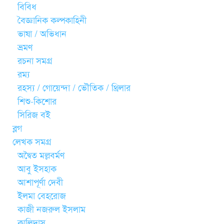
বিবিধ
বৈজ্ঞানিক কল্পকাহিনী
ভাষা / অভিধান
ভ্রমণ
রচনা সমগ্র
রম্য
রহস্য / গোয়েন্দা / ভৌতিক / থ্রিলার
শিশু-কিশোর
সিরিজ বই
ব্লগ
লেখক সমগ্র
অদ্বৈত মল্লবর্মণ
আবু ইসহাক
আশাপূর্ণা দেবী
ইলমা বেহরোজ
কাজী নজরুল ইসলাম
কালিদাস