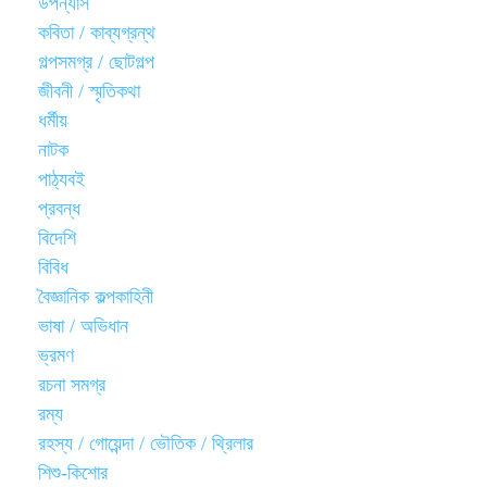
উপন্যাস
কবিতা / কাব্যগ্রন্থ
গল্পসমগ্র / ছোটগল্প
জীবনী / স্মৃতিকথা
ধর্মীয়
নাটক
পাঠ্যবই
প্রবন্ধ
বিদেশি
বিবিধ
বৈজ্ঞানিক কল্পকাহিনী
ভাষা / অভিধান
ভ্রমণ
রচনা সমগ্র
রম্য
রহস্য / গোয়েন্দা / ভৌতিক / থ্রিলার
শিশু-কিশোর