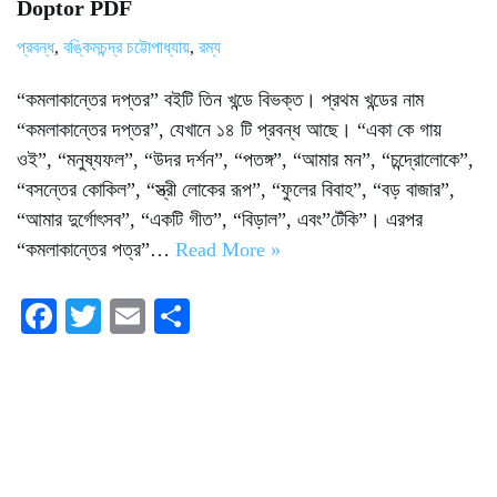
Doptor PDF
প্রবন্ধ
,
বঙ্কিমচন্দ্র চট্টোপাধ্যায়
,
রম্য
“কমলাকান্তের দপ্তর” বইটি তিন খন্ডে বিভক্ত। প্রথম খন্ডের নাম
“কমলাকান্তের দপ্তর”, যেখানে ১৪ টি প্রবন্ধ আছে। “একা কে গায়
ওই”, “মনুষ্যফল”, “উদর দর্শন”, “পতঙ্গ”, “আমার মন”, “চন্দ্রোলোকে”,
“বসন্তের কোকিল”, “স্ত্রী লোকের রূপ”, “ফুলের বিবাহ”, “বড় বাজার”,
“আমার দুর্গোৎসব”, “একটি গীত”, “বিড়াল”, এবং”টেঁকি”। এরপর
“কমলাকান্তের পত্র”…
Read More »
Fa
T
E
S
ce
wi
m
ha
bo
tte
ail
re
ok
r