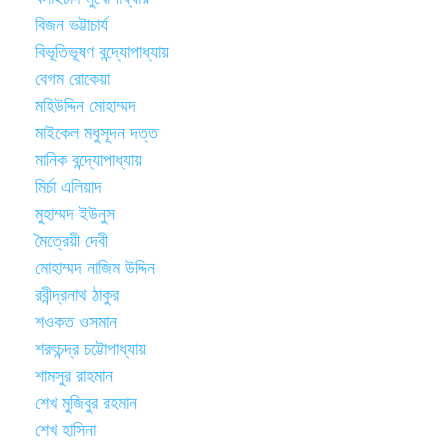
বিজন ভট্টাচার্য
বিভূতিভূষণ বন্দ্যোপাধ্যায়
বেগম রোকেয়া
মহিউদ্দিন মোহাম্মদ
মাইকেল মধুসূদন দত্ত
মানিক বন্দ্যোপাধ্যায়
মির্চা এলিয়াদ
মুহাম্মদ ইউনুস
মৈত্রেয়ী দেবী
মোহাম্মদ নাজিম উদ্দিন
রবীন্দ্রনাথ ঠাকুর
শওকত ওসমান
শরৎচন্দ্র চট্টোপাধ্যায়
শামসুর রাহমান
শেখ মুজিবুর রহমান
শেখ হাসিনা