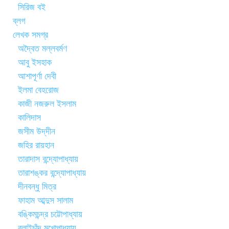
সিরিজ বই
ব্লগ
লেখক সমগ্র
অদ্বৈত মল্লবর্মণ
আবু ইসহাক
আশাপূর্ণা দেবী
ইলমা বেহরোজ
কাজী নজরুল ইসলাম
কালিদাস
জসীম উদ্‌দীন
জহির রায়হান
তারাদাস বন্দ্যোপাধ্যায়
তারাশঙ্কর বন্দ্যোপাধ্যায়
দীনবন্ধু মিত্র
ফাহাম আব্দুস সালাম
বঙ্কিমচন্দ্র চট্টোপাধ্যায়
বলাইচাঁদ মুখোপাধ্যায়