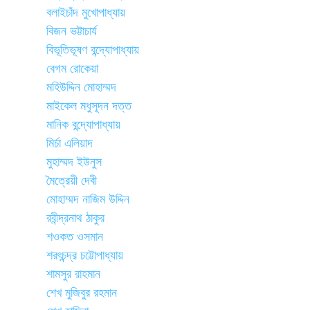
বলাইচাঁদ মুখোপাধ্যায়
বিজন ভট্টাচার্য
বিভূতিভূষণ বন্দ্যোপাধ্যায়
বেগম রোকেয়া
মহিউদ্দিন মোহাম্মদ
মাইকেল মধুসূদন দত্ত
মানিক বন্দ্যোপাধ্যায়
মির্চা এলিয়াদ
মুহাম্মদ ইউনুস
মৈত্রেয়ী দেবী
মোহাম্মদ নাজিম উদ্দিন
রবীন্দ্রনাথ ঠাকুর
শওকত ওসমান
শরৎচন্দ্র চট্টোপাধ্যায়
শামসুর রাহমান
শেখ মুজিবুর রহমান