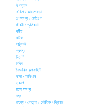
উপন্যাস
কবিতা / কাব্যগ্রন্থ
গল্পসমগ্র / ছোটগল্প
জীবনী / স্মৃতিকথা
ধর্মীয়
নাটক
পাঠ্যবই
প্রবন্ধ
বিদেশি
বিবিধ
বৈজ্ঞানিক কল্পকাহিনী
ভাষা / অভিধান
ভ্রমণ
রচনা সমগ্র
রম্য
রহস্য / গোয়েন্দা / ভৌতিক / থ্রিলার