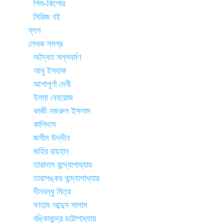
শিশু-কিশোর
সিরিজ বই
ব্লগ
লেখক সমগ্র
অদ্বৈত মল্লবর্মণ
আবু ইসহাক
আশাপূর্ণা দেবী
ইলমা বেহরোজ
কাজী নজরুল ইসলাম
কালিদাস
জসীম উদ্‌দীন
জহির রায়হান
তারাদাস বন্দ্যোপাধ্যায়
তারাশঙ্কর বন্দ্যোপাধ্যায়
দীনবন্ধু মিত্র
ফাহাম আব্দুস সালাম
বঙ্কিমচন্দ্র চট্টোপাধ্যায়