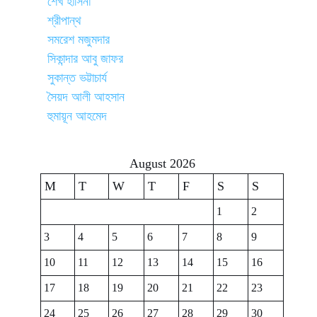
শেখ হাসিনা
শ্রীপান্থ
সমরেশ মজুমদার
সিকান্দার আবু জাফর
সুকান্ত ভট্টাচার্য
সৈয়দ আলী আহসান
হুমায়ূন আহমেদ
August 2026
M
T
W
T
F
S
S
1
2
3
4
5
6
7
8
9
10
11
12
13
14
15
16
17
18
19
20
21
22
23
24
25
26
27
28
29
30