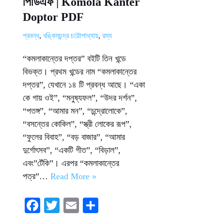
পিডিএফ | Komola Kanter
Doptor PDF
প্রবন্ধ
,
বঙ্কিমচন্দ্র চট্টোপাধ্যায়
,
রম্য
“কমলাকান্তের দপ্তর” বইটি তিন খন্ডে
বিভক্ত। প্রথম খন্ডের নাম “কমলাকান্তের
দপ্তর”, যেখানে ১৪ টি প্রবন্ধ আছে। “একা
কে গায় ওই”, “মনুষ্যফল”, “উদর দর্শন”,
“পতঙ্গ”, “আমার মন”, “চন্দ্রোলোকে”,
“বসন্তের কোকিল”, “স্ত্রী লোকের রূপ”,
“ফুলের বিবাহ”, “বড় বাজার”, “আমার
দুর্গোৎসব”, “একটি গীত”, “বিড়াল”,
এবং”টেঁকি”। এরপর “কমলাকান্তের
পত্র”…
Read More »
Fa
T
E
S