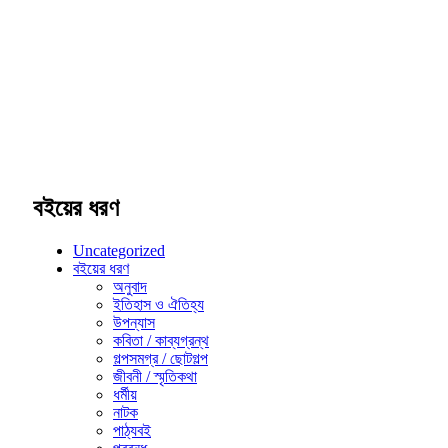
বইয়ের ধরণ
Uncategorized
বইয়ের ধরণ
অনুবাদ
ইতিহাস ও ঐতিহ্য
উপন্যাস
কবিতা / কাব্যগ্রন্থ
গল্পসমগ্র / ছোটগল্প
জীবনী / স্মৃতিকথা
ধর্মীয়
নাটক
পাঠ্যবই