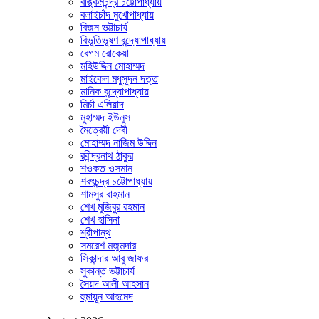
বঙ্কিমচন্দ্র চট্টোপাধ্যায়
বলাইচাঁদ মুখোপাধ্যায়
বিজন ভট্টাচার্য
বিভূতিভূষণ বন্দ্যোপাধ্যায়
বেগম রোকেয়া
মহিউদ্দিন মোহাম্মদ
মাইকেল মধুসূদন দত্ত
মানিক বন্দ্যোপাধ্যায়
মির্চা এলিয়াদ
মুহাম্মদ ইউনুস
মৈত্রেয়ী দেবী
মোহাম্মদ নাজিম উদ্দিন
রবীন্দ্রনাথ ঠাকুর
শওকত ওসমান
শরৎচন্দ্র চট্টোপাধ্যায়
শামসুর রাহমান
শেখ মুজিবুর রহমান
শেখ হাসিনা
শ্রীপান্থ
সমরেশ মজুমদার
সিকান্দার আবু জাফর
সুকান্ত ভট্টাচার্য
সৈয়দ আলী আহসান
হুমায়ূন আহমেদ