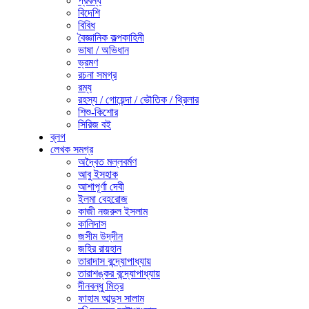
প্রবন্ধ
বিদেশি
বিবিধ
বৈজ্ঞানিক কল্পকাহিনী
ভাষা / অভিধান
ভ্রমণ
রচনা সমগ্র
রম্য
রহস্য / গোয়েন্দা / ভৌতিক / থ্রিলার
শিশু-কিশোর
সিরিজ বই
ব্লগ
লেখক সমগ্র
অদ্বৈত মল্লবর্মণ
আবু ইসহাক
আশাপূর্ণা দেবী
ইলমা বেহরোজ
কাজী নজরুল ইসলাম
কালিদাস
জসীম উদ্‌দীন
জহির রায়হান
তারাদাস বন্দ্যোপাধ্যায়
তারাশঙ্কর বন্দ্যোপাধ্যায়
দীনবন্ধু মিত্র
ফাহাম আব্দুস সালাম