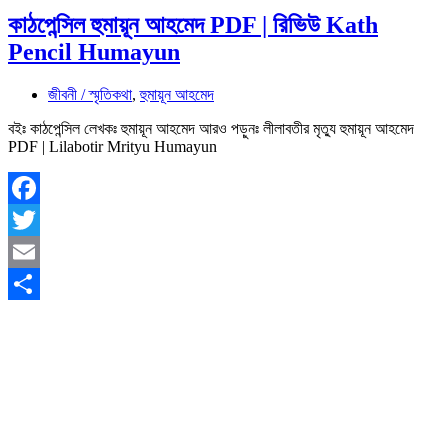
কাঠপেন্সিল হুমায়ূন আহমেদ PDF | রিভিউ Kath
Pencil Humayun
জীবনী / স্মৃতিকথা
,
হুমায়ূন আহমেদ
বইঃ কাঠপেন্সিল লেখকঃ হুমায়ূন আহমেদ আরও পড়ুনঃ লীলাবতীর মৃত্যু হুমায়ূন আহমেদ
PDF | Lilabotir Mrityu Humayun
Facebook
Twitter
Email
Share