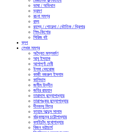
বৈজ্ঞানিক কল্পকাহিনী
ভাষা / অভিধান
ভ্রমণ
রচনা সমগ্র
রম্য
রহস্য / গোয়েন্দা / ভৌতিক / থ্রিলার
শিশু-কিশোর
সিরিজ বই
ব্লগ
লেখক সমগ্র
অদ্বৈত মল্লবর্মণ
আবু ইসহাক
আশাপূর্ণা দেবী
ইলমা বেহরোজ
কাজী নজরুল ইসলাম
কালিদাস
জসীম উদ্‌দীন
জহির রায়হান
তারাদাস বন্দ্যোপাধ্যায়
তারাশঙ্কর বন্দ্যোপাধ্যায়
দীনবন্ধু মিত্র
ফাহাম আব্দুস সালাম
বঙ্কিমচন্দ্র চট্টোপাধ্যায়
বলাইচাঁদ মুখোপাধ্যায়
বিজন ভট্টাচার্য