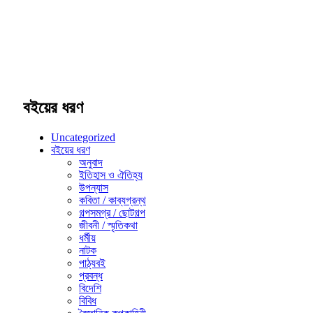
বইয়ের ধরণ
Uncategorized
বইয়ের ধরণ
অনুবাদ
ইতিহাস ও ঐতিহ্য
উপন্যাস
কবিতা / কাব্যগ্রন্থ
গল্পসমগ্র / ছোটগল্প
জীবনী / স্মৃতিকথা
ধর্মীয়
নাটক
পাঠ্যবই
প্রবন্ধ
বিদেশি
বিবিধ