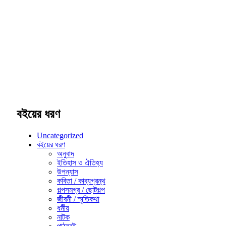
বইয়ের ধরণ
Uncategorized
বইয়ের ধরণ
অনুবাদ
ইতিহাস ও ঐতিহ্য
উপন্যাস
কবিতা / কাব্যগ্রন্থ
গল্পসমগ্র / ছোটগল্প
জীবনী / স্মৃতিকথা
ধর্মীয়
নাটক