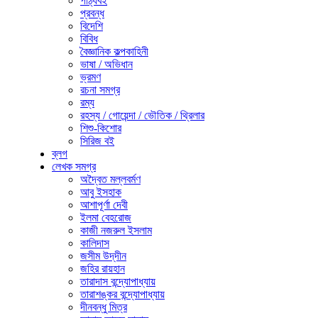
পাঠ্যবই
প্রবন্ধ
বিদেশি
বিবিধ
বৈজ্ঞানিক কল্পকাহিনী
ভাষা / অভিধান
ভ্রমণ
রচনা সমগ্র
রম্য
রহস্য / গোয়েন্দা / ভৌতিক / থ্রিলার
শিশু-কিশোর
সিরিজ বই
ব্লগ
লেখক সমগ্র
অদ্বৈত মল্লবর্মণ
আবু ইসহাক
আশাপূর্ণা দেবী
ইলমা বেহরোজ
কাজী নজরুল ইসলাম
কালিদাস
জসীম উদ্‌দীন
জহির রায়হান
তারাদাস বন্দ্যোপাধ্যায়
তারাশঙ্কর বন্দ্যোপাধ্যায়
দীনবন্ধু মিত্র