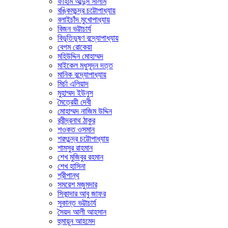
ফাহাম আব্দুস সালাম
বঙ্কিমচন্দ্র চট্টোপাধ্যায়
বলাইচাঁদ মুখোপাধ্যায়
বিজন ভট্টাচার্য
বিভূতিভূষণ বন্দ্যোপাধ্যায়
বেগম রোকেয়া
মহিউদ্দিন মোহাম্মদ
মাইকেল মধুসূদন দত্ত
মানিক বন্দ্যোপাধ্যায়
মির্চা এলিয়াদ
মুহাম্মদ ইউনুস
মৈত্রেয়ী দেবী
মোহাম্মদ নাজিম উদ্দিন
রবীন্দ্রনাথ ঠাকুর
শওকত ওসমান
শরৎচন্দ্র চট্টোপাধ্যায়
শামসুর রাহমান
শেখ মুজিবুর রহমান
শেখ হাসিনা
শ্রীপান্থ
সমরেশ মজুমদার
সিকান্দার আবু জাফর
সুকান্ত ভট্টাচার্য
সৈয়দ আলী আহসান
হুমায়ূন আহমেদ