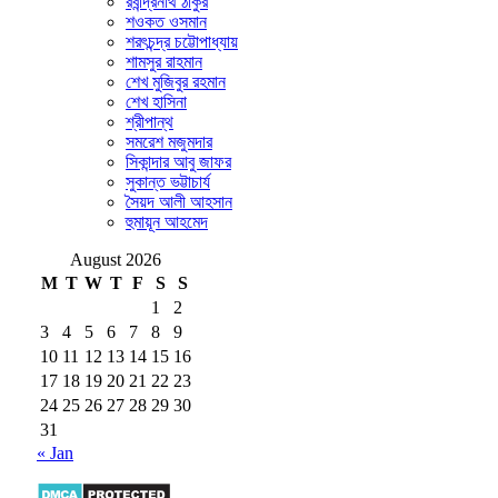
রবীন্দ্রনাথ ঠাকুর
শওকত ওসমান
শরৎচন্দ্র চট্টোপাধ্যায়
শামসুর রাহমান
শেখ মুজিবুর রহমান
শেখ হাসিনা
শ্রীপান্থ
সমরেশ মজুমদার
সিকান্দার আবু জাফর
সুকান্ত ভট্টাচার্য
সৈয়দ আলী আহসান
হুমায়ূন আহমেদ
August 2026
M
T
W
T
F
S
S
1
2
3
4
5
6
7
8
9
10
11
12
13
14
15
16
17
18
19
20
21
22
23
24
25
26
27
28
29
30
31
« Jan