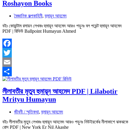
Roshayon Books
বৈজ্ঞানিক কল্পকাহিনী
,
হুমায়ূন আহমেদ
বইঃ কোয়ান্টাম রসায়ন লেখকঃ হুমায়ূন আহমেদ আরও পড়ুনঃ বল পয়েন্ট হুমায়ূন আহমেদ
PDF | রিভিউ Ballpoint Humayun Ahmed
Facebook
Twitter
Email
Share
লীলাবতীর মৃত্যু হুমায়ূন আহমেদ PDF | Lilabotir
Mrityu Humayun
জীবনী / স্মৃতিকথা
,
হুমায়ূন আহমেদ
বইঃ লীলাবতীর মৃত্যু লেখকঃ হুমায়ূন আহমেদ আরও পড়ুনঃ নিউইয়র্কের নীলাকাশে ঝকঝকে
রোদ PDF | New York Er Nil Akashe