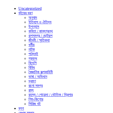
Uncategorized
বইয়ের ধরণ
অনুবাদ
ইতিহাস ও ঐতিহ্য
উপন্যাস
কবিতা / কাব্যগ্রন্থ
গল্পসমগ্র / ছোটগল্প
জীবনী / স্মৃতিকথা
ধর্মীয়
নাটক
পাঠ্যবই
প্রবন্ধ
বিদেশি
বিবিধ
বৈজ্ঞানিক কল্পকাহিনী
ভাষা / অভিধান
ভ্রমণ
রচনা সমগ্র
রম্য
রহস্য / গোয়েন্দা / ভৌতিক / থ্রিলার
শিশু-কিশোর
সিরিজ বই
ব্লগ
লেখক সমগ্র