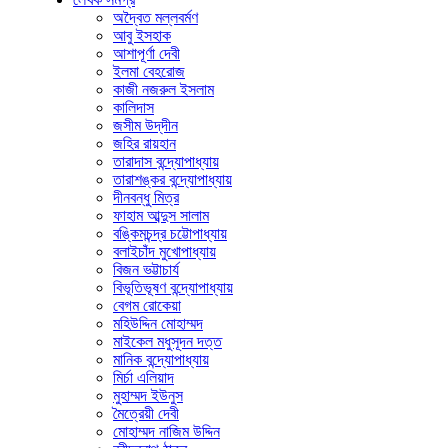
অদ্বৈত মল্লবর্মণ
আবু ইসহাক
আশাপূর্ণা দেবী
ইলমা বেহরোজ
কাজী নজরুল ইসলাম
কালিদাস
জসীম উদ্‌দীন
জহির রায়হান
তারাদাস বন্দ্যোপাধ্যায়
তারাশঙ্কর বন্দ্যোপাধ্যায়
দীনবন্ধু মিত্র
ফাহাম আব্দুস সালাম
বঙ্কিমচন্দ্র চট্টোপাধ্যায়
বলাইচাঁদ মুখোপাধ্যায়
বিজন ভট্টাচার্য
বিভূতিভূষণ বন্দ্যোপাধ্যায়
বেগম রোকেয়া
মহিউদ্দিন মোহাম্মদ
মাইকেল মধুসূদন দত্ত
মানিক বন্দ্যোপাধ্যায়
মির্চা এলিয়াদ
মুহাম্মদ ইউনুস
মৈত্রেয়ী দেবী
মোহাম্মদ নাজিম উদ্দিন