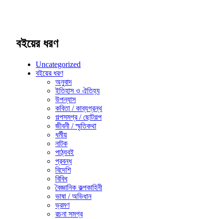
বইয়ের ধরণ
Uncategorized
বইয়ের ধরণ
অনুবাদ
ইতিহাস ও ঐতিহ্য
উপন্যাস
কবিতা / কাব্যগ্রন্থ
গল্পসমগ্র / ছোটগল্প
জীবনী / স্মৃতিকথা
ধর্মীয়
নাটক
পাঠ্যবই
প্রবন্ধ
বিদেশি
বিবিধ
বৈজ্ঞানিক কল্পকাহিনী
ভাষা / অভিধান
ভ্রমণ
রচনা সমগ্র