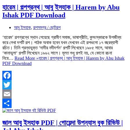
হারেম | গল্পগ্রন্থ | আবু ইসহাক | Harem by Abu
Ishak PDF Download
আবু ইসহাক
,
গল্পসমগ্র / ছোটগল্প
‘হারেম’ গল্পগ্রন্থে স্থান পেয়েছে গ্রামীণ সমাজ, ভাষাপ্রীতি, কুসংস্কারকে উপজীব্য
করে লেখা দশটি গল্প। পাঠক অবাক হবেন যখন দেখবেন এই গল্পগুলো ১৭ বছরব্যাপী
রচিত। তিনি গ্রন্থভুক্ত ‘দাদীর নদীদর্শন‘ গল্পটি লিখেছেন ১৯৮৫ সালে, আবার
‘কানাভুলা‘ গল্পটি লিখেছেন ১৯৬২ সালে। মূলত শুধু গল্পই নয়, যে কোনো রচনা
নিয়ে…
Read More »
হারেম | গল্পগ্রন্থ | আবু ইসহাক | Harem by Abu Ishak
PDF Download
Facebook
Twitter
Email
Share
জাল আবু ইসহাক PDF | গোয়েন্দা উপন্যাস বুক রিভিউ |