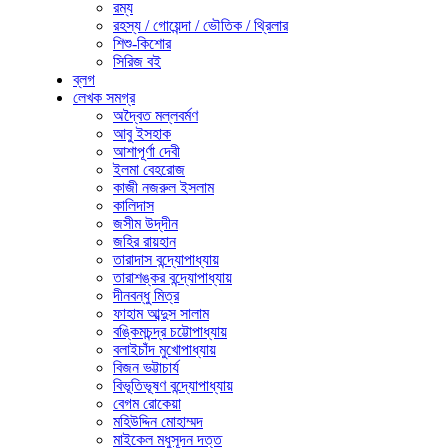
রম্য
রহস্য / গোয়েন্দা / ভৌতিক / থ্রিলার
শিশু-কিশোর
সিরিজ বই
ব্লগ
লেখক সমগ্র
অদ্বৈত মল্লবর্মণ
আবু ইসহাক
আশাপূর্ণা দেবী
ইলমা বেহরোজ
কাজী নজরুল ইসলাম
কালিদাস
জসীম উদ্‌দীন
জহির রায়হান
তারাদাস বন্দ্যোপাধ্যায়
তারাশঙ্কর বন্দ্যোপাধ্যায়
দীনবন্ধু মিত্র
ফাহাম আব্দুস সালাম
বঙ্কিমচন্দ্র চট্টোপাধ্যায়
বলাইচাঁদ মুখোপাধ্যায়
বিজন ভট্টাচার্য
বিভূতিভূষণ বন্দ্যোপাধ্যায়
বেগম রোকেয়া
মহিউদ্দিন মোহাম্মদ
মাইকেল মধুসূদন দত্ত