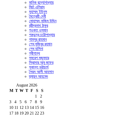
মানিক বন্দ্যোপাধ্যায়
মির্চা এলিয়াদ
মুহাম্মদ ইউনুস
মৈত্রেয়ী দেবী
মোহাম্মদ নাজিম উদ্দিন
রবীন্দ্রনাথ ঠাকুর
শওকত ওসমান
শরৎচন্দ্র চট্টোপাধ্যায়
শামসুর রাহমান
শেখ মুজিবুর রহমান
শেখ হাসিনা
শ্রীপান্থ
সমরেশ মজুমদার
সিকান্দার আবু জাফর
সুকান্ত ভট্টাচার্য
সৈয়দ আলী আহসান
হুমায়ূন আহমেদ
August 2026
M
T
W
T
F
S
S
1
2
3
4
5
6
7
8
9
10
11
12
13
14
15
16
17
18
19
20
21
22
23