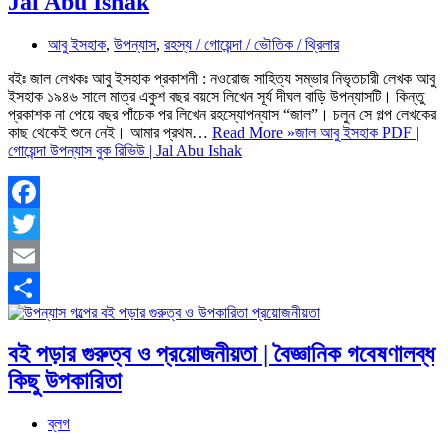
Jal Abu Ishak
আবু ইসহাক
,
উপন্যাস
,
রহস্য / গোয়েন্দা / ভৌতিক / থ্রিলার
বইঃ জাল লেখকঃ আবু ইসহাক প্রকাশনী : নওরোজ সাহিত্য সম্ভার নিভৃতচারী লেখক আবু
ইসহাক ১৯৪৬ সালে মাত্র একুশ বছর বয়সে লিখেন সূর্য দীঘল বাড়ি উপন্যাসটি। কিন্তু
প্রকাশক না পেয়ে বছর পাঁচেক পর লিখেন রহস্যোপন্যাস “জাল”। চলুন সে গল্প লেখকের
কাছ থেকেই শুনে নেই। আমার প্রথম…
Read More »
জাল আবু ইসহাক PDF |
গোয়েন্দা উপন্যাস বুক রিভিউ | Jal Abu Ishak
Facebook
Twitter
Email
Share
বই পড়ার গুরুত্ব ও প্রয়োজনীয়তা | বৈজ্ঞানিক গবেষণালব্ধ
কিছু উপকারিতা
ব্লগ