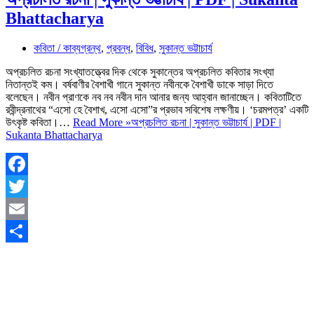
Bhattacharya
কবিতা / কাব্যগ্রন্থ
,
প্রবন্ধ
,
বিবিধ
,
সুকান্ত ভট্টাচার্য
অপ্রচলিত রচনা সংখ্যাতত্ত্বের দিক থেকে সুকান্তের অপ্রচলিত কবিতার সংখ্যা
নিতান্তই কম। বর্ষবাণীর বৈশাখী গানে সুকান্ত নবীনকে বৈশাখী ডাকে সাড়া দিতে
বলেছেন। নবীন প্রাণকে নব নব নবীন দান আনার জন্য আহ্বান জানাচ্ছেন। কবিতাটিতে
রবীন্দ্রনাথের “এসো হে বৈশাখ, এসো এসো”র প্রভাব সবিশেষ লক্ষণীয়। ‘চরমপত্র’ একটি
উৎকৃষ্ট কবিতা।…
Read More »
অপ্রচলিত রচনা | সুকান্ত ভট্টাচার্য | PDF |
Sukanta Bhattacharya
Facebook
Twitter
Email
Share