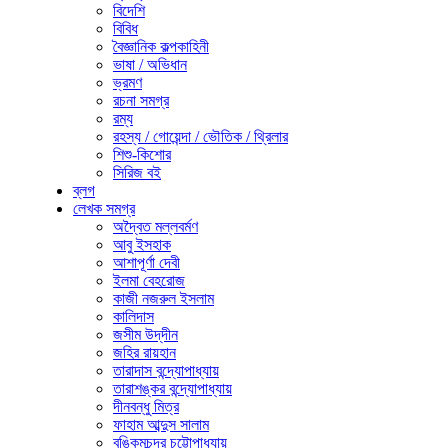
বিদেশি
বিবিধ
বৈজ্ঞানিক কল্পকাহিনী
ভাষা / অভিধান
ভ্রমণ
রচনা সমগ্র
রম্য
রহস্য / গোয়েন্দা / ভৌতিক / থ্রিলার
শিশু-কিশোর
সিরিজ বই
ব্লগ
লেখক সমগ্র
অদ্বৈত মল্লবর্মণ
আবু ইসহাক
আশাপূর্ণা দেবী
ইলমা বেহরোজ
কাজী নজরুল ইসলাম
কালিদাস
জসীম উদ্‌দীন
জহির রায়হান
তারাদাস বন্দ্যোপাধ্যায়
তারাশঙ্কর বন্দ্যোপাধ্যায়
দীনবন্ধু মিত্র
ফাহাম আব্দুস সালাম
বঙ্কিমচন্দ্র চট্টোপাধ্যায়