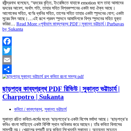
রবীন্দ্রনাথ বলেছেন, “হৃদয়ের বৃত্তি, ইংরেজিতে যাহাকে emotion বলে তাহা আমাদের
হৃদয়ের আবেগ, অর্থাৎ গতি, তাহার সহিত বিশ্বকম্পনের একটা মহা ঐক্য আছে।
আলোকের সহিত, বর্ণের ধ্বনির সহিত, তাপের সহিত তাহার একটা স্পন্দনের যোগ; একটা
সুরের মিল আছে।…এই রূপে প্রবল স্পন্দনে আমাদিগকে বিশ্ব স্পন্দনের সহিত যুক্ত
করিয়া…
Read More »
পূর্বাভাস কাব্যগ্রন্থ PDF | সুকান্ত ভট্টাচার্য | Purbavas
by Sukanta
Facebook
Twitter
Email
Share
ছাড়পত্র কাব্যগ্রন্থ PDF রিভিউ | সুকান্ত ভট্টাচার্য |
Charpotro | Sukanta
কবিতা / কাব্যগ্রন্থ
,
সুকান্ত ভট্টাচার্য
সুকান্ত রচিত কবিতা-কর্মের মধ্যে ‘ছাড়পত্রে’র একটা বিশেষ মর্যাদা আছে। ‘ছাড়পত্র’র
কবিও বাংলা সাহিত্যে একটা বিশিষ্ট স্থান অধিকার করে আছেন। তাঁর কবিতা বিলাসের
সামগ্রী নয়। খেয়ালের বশবর্তী হয়ে কবিতা লিখেনননি সুকান্ত। অত্যন্ত সচেতন