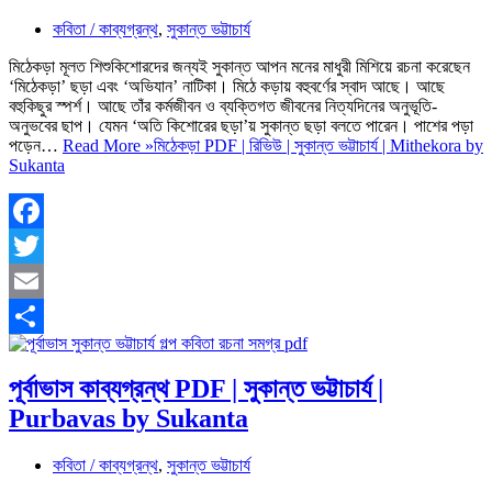
কবিতা / কাব্যগ্রন্থ
,
সুকান্ত ভট্টাচার্য
মিঠেকড়া মূলত শিশুকিশোরদের জন্যই সুকান্ত আপন মনের মাধুরী মিশিয়ে রচনা করেছেন
‘মিঠেকড়া’ ছড়া এবং ‘অভিযান’ নাটিকা। মিঠে কড়ায় বহুবর্ণের স্বাদ আছে। আছে
বহুকিছুর স্পর্শ। আছে তাঁর কর্মজীবন ও ব্যক্তিগত জীবনের নিত্যদিনের অনুভূতি-
অনুভবের ছাপ। যেমন ‘অতি কিশোরের ছড়া’য় সুকান্ত ছড়া বলতে পারেন। পাশের পড়া
পড়েন…
Read More »
মিঠেকড়া PDF | রিভিউ | সুকান্ত ভট্টাচার্য | Mithekora by
Sukanta
Facebook
Twitter
Email
Share
পূর্বাভাস কাব্যগ্রন্থ PDF | সুকান্ত ভট্টাচার্য |
Purbavas by Sukanta
কবিতা / কাব্যগ্রন্থ
,
সুকান্ত ভট্টাচার্য