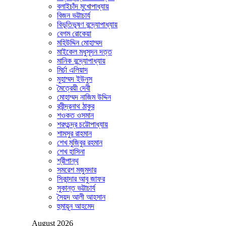
বলাইচাঁদ মুখোপাধ্যায়
বিজন ভট্টাচার্য
বিভূতিভূষণ বন্দ্যোপাধ্যায়
বেগম রোকেয়া
মহিউদ্দিন মোহাম্মদ
মাইকেল মধুসূদন দত্ত
মানিক বন্দ্যোপাধ্যায়
মির্চা এলিয়াদ
মুহাম্মদ ইউনুস
মৈত্রেয়ী দেবী
মোহাম্মদ নাজিম উদ্দিন
রবীন্দ্রনাথ ঠাকুর
শওকত ওসমান
শরৎচন্দ্র চট্টোপাধ্যায়
শামসুর রাহমান
শেখ মুজিবুর রহমান
শেখ হাসিনা
শ্রীপান্থ
সমরেশ মজুমদার
সিকান্দার আবু জাফর
সুকান্ত ভট্টাচার্য
সৈয়দ আলী আহসান
হুমায়ূন আহমেদ
August 2026