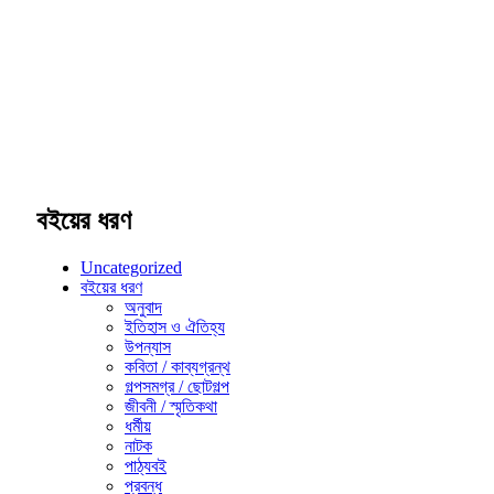
বইয়ের ধরণ
Uncategorized
বইয়ের ধরণ
অনুবাদ
ইতিহাস ও ঐতিহ্য
উপন্যাস
কবিতা / কাব্যগ্রন্থ
গল্পসমগ্র / ছোটগল্প
জীবনী / স্মৃতিকথা
ধর্মীয়
নাটক
পাঠ্যবই
প্রবন্ধ