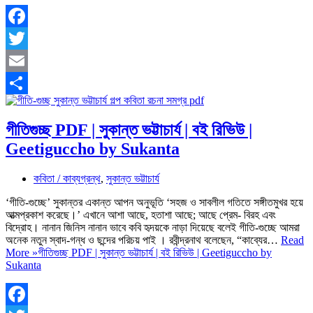
Facebook
Twitter
Email
Share
গীতিগুচ্ছ PDF | সুকান্ত ভট্টাচার্য | বই রিভিউ |
Geetiguccho by Sukanta
কবিতা / কাব্যগ্রন্থ
,
সুকান্ত ভট্টাচার্য
‘গীতি-গুচ্ছে’ সুকান্তর একান্ত আপন অনুভূতি ‘সহজ ও সাবলীল গতিতে সঙ্গীতমুখর হয়ে
আত্মপ্রকাশ করেছে।’ এখানে আশা আছে, হতাশা আছে; আছে প্রেম- বিরহ এবং
বিদ্রোহ। নানান জিনিস নানান ভাবে কবি হৃদয়কে নাড়া দিয়েছে বলেই গীতি-গুচ্ছে আমরা
অনেক নতুন স্বাদ-গন্ধ ও ছন্দের পরিচয় পাই । রবীন্দ্রনাথ বলেছেন, “কাব্যের…
Read
More »
গীতিগুচ্ছ PDF | সুকান্ত ভট্টাচার্য | বই রিভিউ | Geetiguccho by
Sukanta