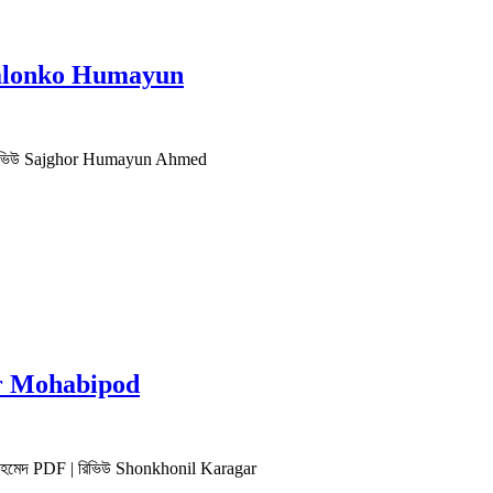
r Palonko Humayun
F | রিভিউ Sajghor Humayun Ahmed
llar Mohabipod
়ূন আহমেদ PDF | রিভিউ Shonkhonil Karagar