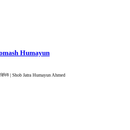
hoitromash Humayun
দ PDF রিভিউ | Shob Jatra Humayun Ahmed