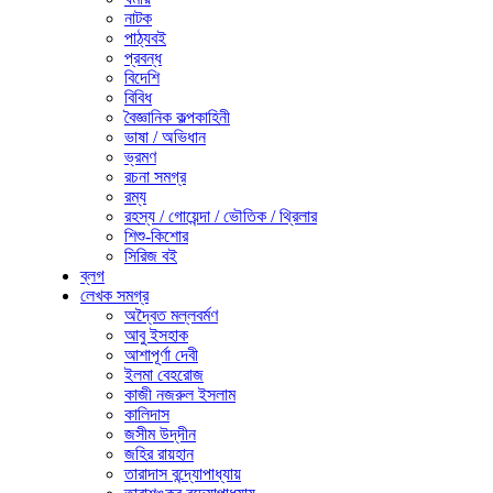
নাটক
পাঠ্যবই
প্রবন্ধ
বিদেশি
বিবিধ
বৈজ্ঞানিক কল্পকাহিনী
ভাষা / অভিধান
ভ্রমণ
রচনা সমগ্র
রম্য
রহস্য / গোয়েন্দা / ভৌতিক / থ্রিলার
শিশু-কিশোর
সিরিজ বই
ব্লগ
লেখক সমগ্র
অদ্বৈত মল্লবর্মণ
আবু ইসহাক
আশাপূর্ণা দেবী
ইলমা বেহরোজ
কাজী নজরুল ইসলাম
কালিদাস
জসীম উদ্‌দীন
জহির রায়হান
তারাদাস বন্দ্যোপাধ্যায়