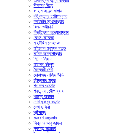
তারাশঙ্কর বন্দ্যোপাধ্যায়
দীনবন্ধু মিত্র
ফাহাম আব্দুস সালাম
বঙ্কিমচন্দ্র চট্টোপাধ্যায়
বলাইচাঁদ মুখোপাধ্যায়
বিজন ভট্টাচার্য
বিভূতিভূষণ বন্দ্যোপাধ্যায়
বেগম রোকেয়া
মহিউদ্দিন মোহাম্মদ
মাইকেল মধুসূদন দত্ত
মানিক বন্দ্যোপাধ্যায়
মির্চা এলিয়াদ
মুহাম্মদ ইউনুস
মৈত্রেয়ী দেবী
মোহাম্মদ নাজিম উদ্দিন
রবীন্দ্রনাথ ঠাকুর
শওকত ওসমান
শরৎচন্দ্র চট্টোপাধ্যায়
শামসুর রাহমান
শেখ মুজিবুর রহমান
শেখ হাসিনা
শ্রীপান্থ
সমরেশ মজুমদার
সিকান্দার আবু জাফর
সুকান্ত ভট্টাচার্য