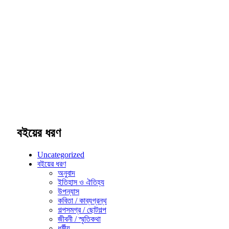
বইয়ের ধরণ
Uncategorized
বইয়ের ধরণ
অনুবাদ
ইতিহাস ও ঐতিহ্য
উপন্যাস
কবিতা / কাব্যগ্রন্থ
গল্পসমগ্র / ছোটগল্প
জীবনী / স্মৃতিকথা
ধর্মীয়