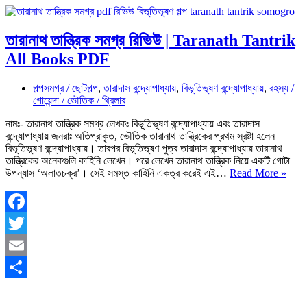
তারানাথ তান্ত্রিক সমগ্র রিভিউ | Taranath Tantrik
All Books PDF
গল্পসমগ্র / ছোটগল্প
,
তারাদাস বন্দ্যোপাধ্যায়
,
বিভূতিভূষণ বন্দ্যোপাধ্যায়
,
রহস্য /
গোয়েন্দা / ভৌতিক / থ্রিলার
নামঃ- তারানাথ তান্ত্রিক সমগ্র লেখকঃ বিভূতিভূষণ বন্দ্যোপাধ্যায় এবং তারাদাস
বন্দ্যোপাধ্যায় জনরাঃ অতিপ্রাকৃত, ভৌতিক তারানাথ তান্ত্রিকের প্রথম স্রষ্টা হলেন
বিভূতিভূষণ বন্দ্যোপাধ্যায়। তারপর বিভূতিভূষণ পুত্র তারাদাস বন্দ্যোপাধ্যায় তারানাথ
তান্ত্রিকের অনেকগুলি কাহিনি লেখেন। পরে লেখেন তারানাথ তান্ত্রিক নিয়ে একটি গােটা
তারান
উপন্যাস ‘অলাতচক্র’। সেই সমস্ত কাহিনি একত্র করেই এই…
Read More »
তান্ত্র
সমগ্র
রিভিউ
|
Facebook
Tara
Twitter
Tant
All
Email
Boo
PDF
Share