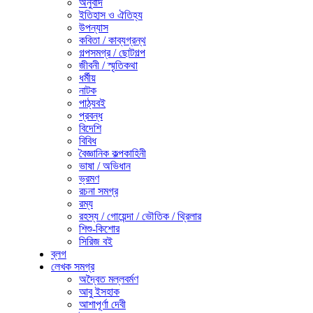
অনুবাদ
ইতিহাস ও ঐতিহ্য
উপন্যাস
কবিতা / কাব্যগ্রন্থ
গল্পসমগ্র / ছোটগল্প
জীবনী / স্মৃতিকথা
ধর্মীয়
নাটক
পাঠ্যবই
প্রবন্ধ
বিদেশি
বিবিধ
বৈজ্ঞানিক কল্পকাহিনী
ভাষা / অভিধান
ভ্রমণ
রচনা সমগ্র
রম্য
রহস্য / গোয়েন্দা / ভৌতিক / থ্রিলার
শিশু-কিশোর
সিরিজ বই
ব্লগ
লেখক সমগ্র
অদ্বৈত মল্লবর্মণ
আবু ইসহাক
আশাপূর্ণা দেবী