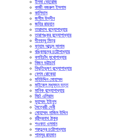
ইলমা বেহরোজ
কাজী নজরুল ইসলাম
কালিদাস
জসীম উদ্‌দীন
জহির রায়হান
তারাদাস বন্দ্যোপাধ্যায়
তারাশঙ্কর বন্দ্যোপাধ্যায়
দীনবন্ধু মিত্র
ফাহাম আব্দুস সালাম
বঙ্কিমচন্দ্র চট্টোপাধ্যায়
বলাইচাঁদ মুখোপাধ্যায়
বিজন ভট্টাচার্য
বিভূতিভূষণ বন্দ্যোপাধ্যায়
বেগম রোকেয়া
মহিউদ্দিন মোহাম্মদ
মাইকেল মধুসূদন দত্ত
মানিক বন্দ্যোপাধ্যায়
মির্চা এলিয়াদ
মুহাম্মদ ইউনুস
মৈত্রেয়ী দেবী
মোহাম্মদ নাজিম উদ্দিন
রবীন্দ্রনাথ ঠাকুর
শওকত ওসমান
শরৎচন্দ্র চট্টোপাধ্যায়
শামসুর রাহমান