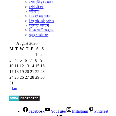
শেখ মুজিবুর রহমান
শেখ হাসিনা
শ্রীপান্থ
সমরেশ মজুমদার
সিকান্দার আবু জাফর
সুকান্ত ভট্টাচার্য
সৈয়দ আলী আহসান
হুমায়ূন আহমেদ
August 2026
M
T
W
T
F
S
S
1
2
3
4
5
6
7
8
9
10
11
12
13
14
15
16
17
18
19
20
21
22
23
24
25
26
27
28
29
30
31
« Jan
Facebook
YouTube
Instagram
Pinterest