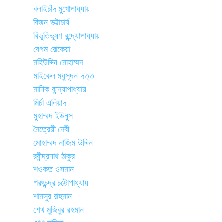
বলাইচাঁদ মুখোপাধ্যায়
বিজন ভট্টাচার্য
বিভূতিভূষণ বন্দ্যোপাধ্যায়
বেগম রোকেয়া
মহিউদ্দিন মোহাম্মদ
মাইকেল মধুসূদন দত্ত
মানিক বন্দ্যোপাধ্যায়
মির্চা এলিয়াদ
মুহাম্মদ ইউনুস
মৈত্রেয়ী দেবী
মোহাম্মদ নাজিম উদ্দিন
রবীন্দ্রনাথ ঠাকুর
শওকত ওসমান
শরৎচন্দ্র চট্টোপাধ্যায়
শামসুর রাহমান
শেখ মুজিবুর রহমান