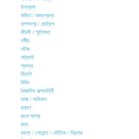
উপন্যাস
কবিতা / কাব্যগ্রন্থ
গল্পসমগ্র / ছোটগল্প
জীবনী / স্মৃতিকথা
ধর্মীয়
নাটক
পাঠ্যবই
প্রবন্ধ
বিদেশি
বিবিধ
বৈজ্ঞানিক কল্পকাহিনী
ভাষা / অভিধান
ভ্রমণ
রচনা সমগ্র
রম্য
রহস্য / গোয়েন্দা / ভৌতিক / থ্রিলার