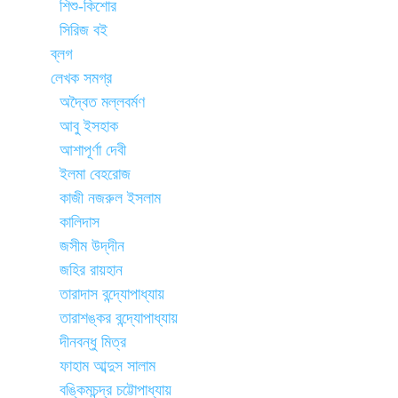
শিশু-কিশোর
সিরিজ বই
ব্লগ
লেখক সমগ্র
অদ্বৈত মল্লবর্মণ
আবু ইসহাক
আশাপূর্ণা দেবী
ইলমা বেহরোজ
কাজী নজরুল ইসলাম
কালিদাস
জসীম উদ্‌দীন
জহির রায়হান
তারাদাস বন্দ্যোপাধ্যায়
তারাশঙ্কর বন্দ্যোপাধ্যায়
দীনবন্ধু মিত্র
ফাহাম আব্দুস সালাম
বঙ্কিমচন্দ্র চট্টোপাধ্যায়