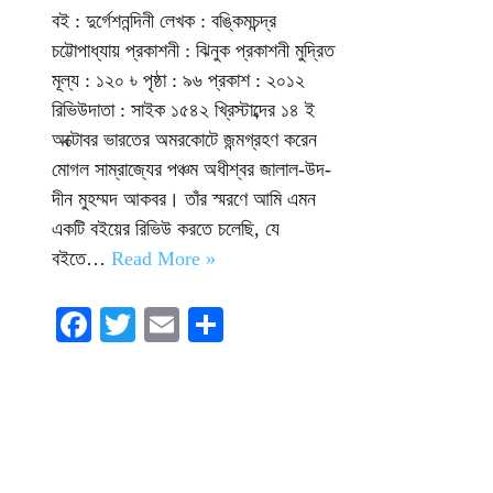
বই : দুর্গেশনন্দিনী লেখক : বঙ্কিমচন্দ্র
চট্টোপাধ্যায় প্রকাশনী : ঝিনুক প্রকাশনী মুদ্রিত
মূল্য : ১২০ ৳ পৃষ্ঠা : ৯৬ প্রকাশ : ২০১২
রিভিউদাতা : সাইক ১৫৪২ খ্রিস্টাব্দের ১৪ ই
অক্টোবর ভারতের অমরকোটে জন্মগ্রহণ করেন
মোগল সাম্রাজ্যের পঞ্চম অধীশ্বর জালাল-উদ-
দীন মুহম্মদ আকবর। তাঁর স্মরণে আমি এমন
একটি বইয়ের রিভিউ করতে চলেছি, যে
বইতে…
Read More »
Fa
T
E
S
ce
wi
m
ha
bo
tte
ail
re
ok
r