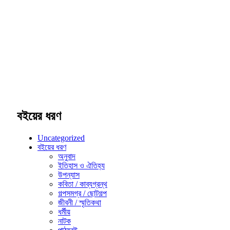
বইয়ের ধরণ
Uncategorized
বইয়ের ধরণ
অনুবাদ
ইতিহাস ও ঐতিহ্য
উপন্যাস
কবিতা / কাব্যগ্রন্থ
গল্পসমগ্র / ছোটগল্প
জীবনী / স্মৃতিকথা
ধর্মীয়
নাটক