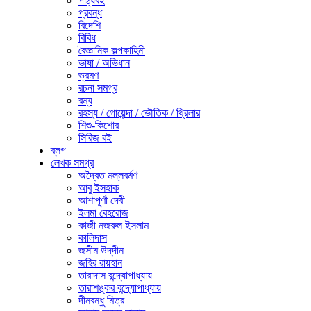
পাঠ্যবই
প্রবন্ধ
বিদেশি
বিবিধ
বৈজ্ঞানিক কল্পকাহিনী
ভাষা / অভিধান
ভ্রমণ
রচনা সমগ্র
রম্য
রহস্য / গোয়েন্দা / ভৌতিক / থ্রিলার
শিশু-কিশোর
সিরিজ বই
ব্লগ
লেখক সমগ্র
অদ্বৈত মল্লবর্মণ
আবু ইসহাক
আশাপূর্ণা দেবী
ইলমা বেহরোজ
কাজী নজরুল ইসলাম
কালিদাস
জসীম উদ্‌দীন
জহির রায়হান
তারাদাস বন্দ্যোপাধ্যায়
তারাশঙ্কর বন্দ্যোপাধ্যায়
দীনবন্ধু মিত্র