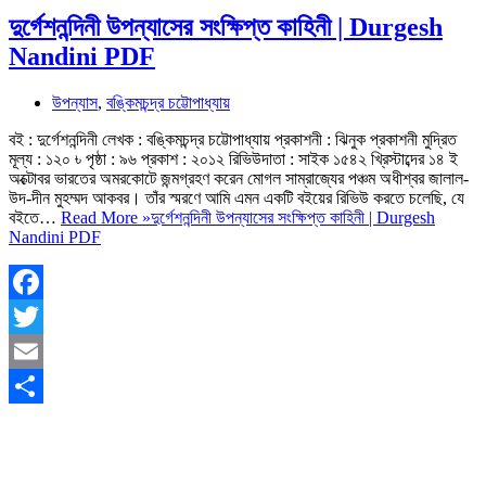
দুর্গেশনন্দিনী উপন্যাসের সংক্ষিপ্ত কাহিনী | Durgesh
Nandini PDF
উপন্যাস
,
বঙ্কিমচন্দ্র চট্টোপাধ্যায়
বই : দুর্গেশনন্দিনী লেখক : বঙ্কিমচন্দ্র চট্টোপাধ্যায় প্রকাশনী : ঝিনুক প্রকাশনী মুদ্রিত
মূল্য : ১২০ ৳ পৃষ্ঠা : ৯৬ প্রকাশ : ২০১২ রিভিউদাতা : সাইক ১৫৪২ খ্রিস্টাব্দের ১৪ ই
অক্টোবর ভারতের অমরকোটে জন্মগ্রহণ করেন মোগল সাম্রাজ্যের পঞ্চম অধীশ্বর জালাল-
উদ-দীন মুহম্মদ আকবর। তাঁর স্মরণে আমি এমন একটি বইয়ের রিভিউ করতে চলেছি, যে
বইতে…
Read More »
দুর্গেশনন্দিনী উপন্যাসের সংক্ষিপ্ত কাহিনী | Durgesh
Nandini PDF
Facebook
Twitter
Email
Share