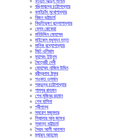
ফাহাম আব্দুস সালাম
বঙ্কিমচন্দ্র চট্টোপাধ্যায়
বলাইচাঁদ মুখোপাধ্যায়
বিজন ভট্টাচার্য
বিভূতিভূষণ বন্দ্যোপাধ্যায়
বেগম রোকেয়া
মহিউদ্দিন মোহাম্মদ
মাইকেল মধুসূদন দত্ত
মানিক বন্দ্যোপাধ্যায়
মির্চা এলিয়াদ
মুহাম্মদ ইউনুস
মৈত্রেয়ী দেবী
মোহাম্মদ নাজিম উদ্দিন
রবীন্দ্রনাথ ঠাকুর
শওকত ওসমান
শরৎচন্দ্র চট্টোপাধ্যায়
শামসুর রাহমান
শেখ মুজিবুর রহমান
শেখ হাসিনা
শ্রীপান্থ
সমরেশ মজুমদার
সিকান্দার আবু জাফর
সুকান্ত ভট্টাচার্য
সৈয়দ আলী আহসান
হুমায়ূন আহমেদ