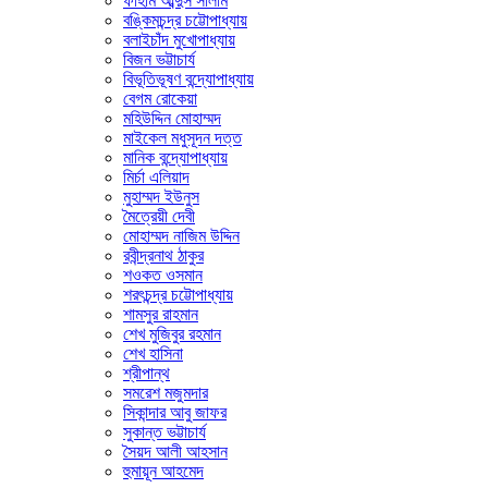
ফাহাম আব্দুস সালাম
বঙ্কিমচন্দ্র চট্টোপাধ্যায়
বলাইচাঁদ মুখোপাধ্যায়
বিজন ভট্টাচার্য
বিভূতিভূষণ বন্দ্যোপাধ্যায়
বেগম রোকেয়া
মহিউদ্দিন মোহাম্মদ
মাইকেল মধুসূদন দত্ত
মানিক বন্দ্যোপাধ্যায়
মির্চা এলিয়াদ
মুহাম্মদ ইউনুস
মৈত্রেয়ী দেবী
মোহাম্মদ নাজিম উদ্দিন
রবীন্দ্রনাথ ঠাকুর
শওকত ওসমান
শরৎচন্দ্র চট্টোপাধ্যায়
শামসুর রাহমান
শেখ মুজিবুর রহমান
শেখ হাসিনা
শ্রীপান্থ
সমরেশ মজুমদার
সিকান্দার আবু জাফর
সুকান্ত ভট্টাচার্য
সৈয়দ আলী আহসান
হুমায়ূন আহমেদ