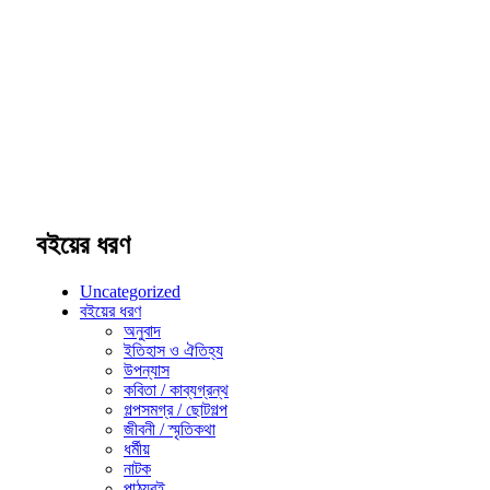
বইয়ের ধরণ
Uncategorized
বইয়ের ধরণ
অনুবাদ
ইতিহাস ও ঐতিহ্য
উপন্যাস
কবিতা / কাব্যগ্রন্থ
গল্পসমগ্র / ছোটগল্প
জীবনী / স্মৃতিকথা
ধর্মীয়
নাটক
পাঠ্যবই