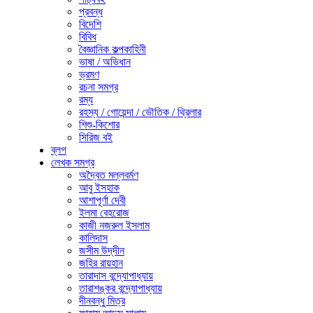
প্রবন্ধ
বিদেশি
বিবিধ
বৈজ্ঞানিক কল্পকাহিনী
ভাষা / অভিধান
ভ্রমণ
রচনা সমগ্র
রম্য
রহস্য / গোয়েন্দা / ভৌতিক / থ্রিলার
শিশু-কিশোর
সিরিজ বই
ব্লগ
লেখক সমগ্র
অদ্বৈত মল্লবর্মণ
আবু ইসহাক
আশাপূর্ণা দেবী
ইলমা বেহরোজ
কাজী নজরুল ইসলাম
কালিদাস
জসীম উদ্‌দীন
জহির রায়হান
তারাদাস বন্দ্যোপাধ্যায়
তারাশঙ্কর বন্দ্যোপাধ্যায়
দীনবন্ধু মিত্র