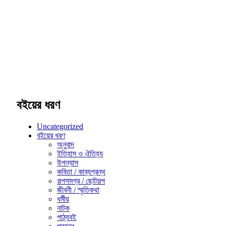
বইয়ের ধরণ
Uncategorized
বইয়ের ধরণ
অনুবাদ
ইতিহাস ও ঐতিহ্য
উপন্যাস
কবিতা / কাব্যগ্রন্থ
গল্পসমগ্র / ছোটগল্প
জীবনী / স্মৃতিকথা
ধর্মীয়
নাটক
পাঠ্যবই