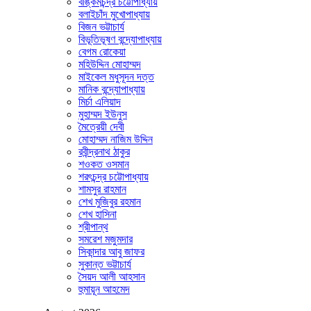
বঙ্কিমচন্দ্র চট্টোপাধ্যায়
বলাইচাঁদ মুখোপাধ্যায়
বিজন ভট্টাচার্য
বিভূতিভূষণ বন্দ্যোপাধ্যায়
বেগম রোকেয়া
মহিউদ্দিন মোহাম্মদ
মাইকেল মধুসূদন দত্ত
মানিক বন্দ্যোপাধ্যায়
মির্চা এলিয়াদ
মুহাম্মদ ইউনুস
মৈত্রেয়ী দেবী
মোহাম্মদ নাজিম উদ্দিন
রবীন্দ্রনাথ ঠাকুর
শওকত ওসমান
শরৎচন্দ্র চট্টোপাধ্যায়
শামসুর রাহমান
শেখ মুজিবুর রহমান
শেখ হাসিনা
শ্রীপান্থ
সমরেশ মজুমদার
সিকান্দার আবু জাফর
সুকান্ত ভট্টাচার্য
সৈয়দ আলী আহসান
হুমায়ূন আহমেদ