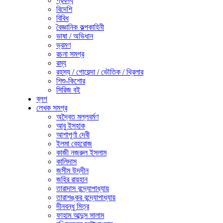
প্রবন্ধ
বিদেশি
বিবিধ
বৈজ্ঞানিক কল্পকাহিনী
ভাষা / অভিধান
ভ্রমণ
রচনা সমগ্র
রম্য
রহস্য / গোয়েন্দা / ভৌতিক / থ্রিলার
শিশু-কিশোর
সিরিজ বই
ব্লগ
লেখক সমগ্র
অদ্বৈত মল্লবর্মণ
আবু ইসহাক
আশাপূর্ণা দেবী
ইলমা বেহরোজ
কাজী নজরুল ইসলাম
কালিদাস
জসীম উদ্‌দীন
জহির রায়হান
তারাদাস বন্দ্যোপাধ্যায়
তারাশঙ্কর বন্দ্যোপাধ্যায়
দীনবন্ধু মিত্র
ফাহাম আব্দুস সালাম