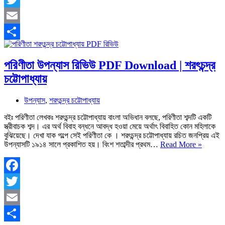
শরৎচন্দ্র
Twitter
চট্টোপাধ্যায়
উপন্যাস
Email
Share
পরিণীতা উপন্যাস রিভিউ PDF Download | শরৎচন্দ্র
চট্টোপাধ্যায়
উপন্যাস
,
শরৎচন্দ্র চট্টোপাধ্যায়
বইঃ পরিণীতা লেখকঃ শরৎচন্দ্র চট্টোপাধ্যায় বাংলা অভিধান বলছে, পরিণীতা শব্দটি একটি
স্ত্রীবাচক শব্দ। এর অর্থ বিবাহ বন্ধনে আবদ্ধ হওয়া মেয়ে অর্থাৎ বিবাহিত কোন মহিলাকে
বুঝিয়েছে। দেখা যাক গল্পে সেই পরিণীতা কে । শরৎচন্দ্র চট্টোপাধ্যায় রচিত জনপ্রিয় এই
পরিণীতা
উপন্যাসটি ১৯১৪ সালে প্রকাশিত হয়। বিংশ শতাব্দীর প্রথম…
Read More »
উপন্যাস
রিভিউ
PDF
Downl
Facebook
|
Twitter
শরৎচন্দ্র
চট্টোপাধ্য
Email