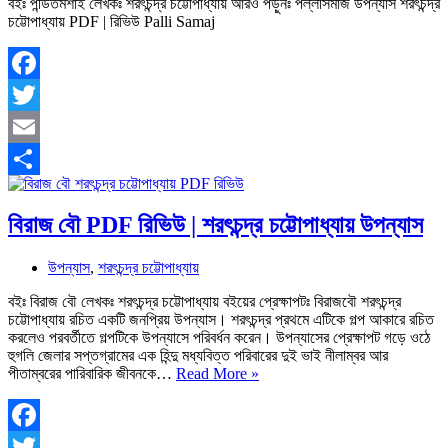
বইঃ পন্ডিতমশাই লেখকঃ শরৎচন্দ্র চট্টোপাধ্যায় আরও পড়ুনঃ পল্লীসমাজ উপন্যাস শরৎচন্দ্র
চট্টোপাধ্যায় PDF | রিভিউ Palli Samaj
Facebook
Twitter
Email
Share
বিরাজ বৌ PDF রিভিউ | শরৎচন্দ্র চট্টোপাধ্যায় উপন্যাস
উপন্যাস
,
শরৎচন্দ্র চট্টোপাধ্যায়
বইঃ বিরাজ বৌ লেখকঃ শরৎচন্দ্র চট্টোপাধ্যায় বইয়ের প্রেক্ষাপটঃ বিরাজবৌ শরৎচন্দ্র
চট্টোপাধ্যায় রচিত একটি জনপ্রিয় উপন্যাস। শরৎচন্দ্র প্রথমে এটিকে গল্প আকারে রচিত
করলেও পরবর্তীতে গল্পটিকে উপন্যাসে পরিবর্ধন করেন। উপন্যাসের প্রেক্ষাপট গড়ে ওঠে
হুগলি জেলার সপ্তগ্রামের এক হিন্দু মধ্যবিত্ত পরিবারের দুই ভাই নীলাম্বর আর
বিরাজ
পীতাম্বরের পারিবারিক জীবনকে…
Read More »
বৌ
PDF
রিভিউ
|
Facebook