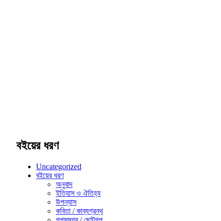
Share
বইয়ের ধরণ
Uncategorized
বইয়ের ধরণ
অনুবাদ
ইতিহাস ও ঐতিহ্য
উপন্যাস
কবিতা / কাব্যগ্রন্থ
গল্পসমগ্র / ছোটগল্প