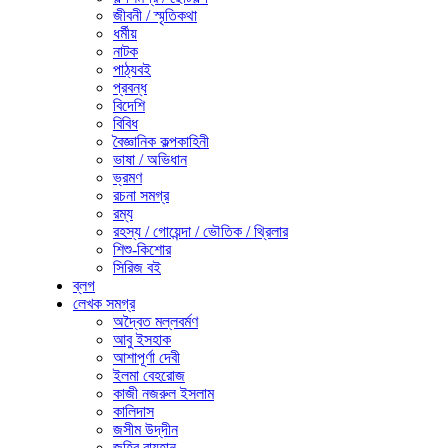
জীবনী / স্মৃতিকথা
ধর্মীয়
নাটক
পাঠ্যবই
প্রবন্ধ
বিদেশি
বিবিধ
বৈজ্ঞানিক কল্পকাহিনী
ভাষা / অভিধান
ভ্রমণ
রচনা সমগ্র
রম্য
রহস্য / গোয়েন্দা / ভৌতিক / থ্রিলার
শিশু-কিশোর
সিরিজ বই
ব্লগ
লেখক সমগ্র
অদ্বৈত মল্লবর্মণ
আবু ইসহাক
আশাপূর্ণা দেবী
ইলমা বেহরোজ
কাজী নজরুল ইসলাম
কালিদাস
জসীম উদ্‌দীন
জহির রায়হান