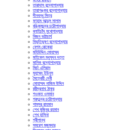
তারাদাস বন্দ্যোপাধ্যায়
তারাশঙ্কর বন্দ্যোপাধ্যায়
দীনবন্ধু মিত্র
ফাহাম আব্দুস সালাম
বঙ্কিমচন্দ্র চট্টোপাধ্যায়
বলাইচাঁদ মুখোপাধ্যায়
বিজন ভট্টাচার্য
বিভূতিভূষণ বন্দ্যোপাধ্যায়
বেগম রোকেয়া
মহিউদ্দিন মোহাম্মদ
মাইকেল মধুসূদন দত্ত
মানিক বন্দ্যোপাধ্যায়
মির্চা এলিয়াদ
মুহাম্মদ ইউনুস
মৈত্রেয়ী দেবী
মোহাম্মদ নাজিম উদ্দিন
রবীন্দ্রনাথ ঠাকুর
শওকত ওসমান
শরৎচন্দ্র চট্টোপাধ্যায়
শামসুর রাহমান
শেখ মুজিবুর রহমান
শেখ হাসিনা
শ্রীপান্থ
সমরেশ মজুমদার