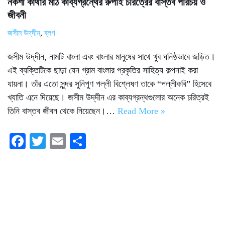
নকশী কাঁথার মাঠ কাব্যগ্রন্থের রুপাই চরিত্রের বাস্তব পরিচয় ও
জীবনী
জসীম উদ্‌দীন
,
ব্লগ
জসীম উদ্‌দীন, নামটি বাংলা এবং বাংলার মানুষের সাথে খুব ঘনিষ্ঠভাবে জড়িত।
এই ব্যক্তিটিকে ছাড়া যেন গ্রাম বাংলার প্রকৃতির সাহিত্য কল্পনাই করা
যায়না। তাঁর এতো সুন্দর সুনিপুণ পল্লী বিশ্লেষণ তাকে “পল্লীকবি” হিসেবে
খ্যাতি এনে দিয়েছে। জসীম উদ্‌দীন এর কাব্যগ্রন্থগুলোর অনেক চরিত্রই
তিনি বাস্তব জীবন থেকে নিয়েছেন।…
Read More »
Fa
T
E
S
ce
wi
m
ha
bo
tte
ail
re
ok
r