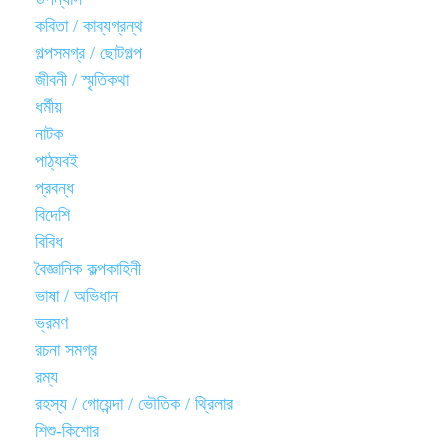
কবিতা / কাব্যগ্রন্থ
গল্পসমগ্র / ছোটগল্প
জীবনী / স্মৃতিকথা
ধর্মীয়
নাটক
পাঠ্যবই
প্রবন্ধ
বিদেশি
বিবিধ
বৈজ্ঞানিক কল্পকাহিনী
ভাষা / অভিধান
ভ্রমণ
রচনা সমগ্র
রম্য
রহস্য / গোয়েন্দা / ভৌতিক / থ্রিলার
শিশু-কিশোর