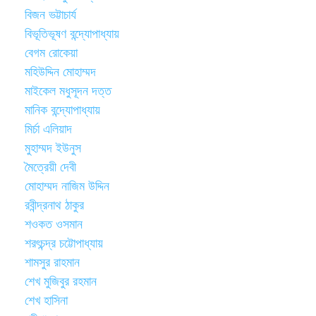
বিজন ভট্টাচার্য
বিভূতিভূষণ বন্দ্যোপাধ্যায়
বেগম রোকেয়া
মহিউদ্দিন মোহাম্মদ
মাইকেল মধুসূদন দত্ত
মানিক বন্দ্যোপাধ্যায়
মির্চা এলিয়াদ
মুহাম্মদ ইউনুস
মৈত্রেয়ী দেবী
মোহাম্মদ নাজিম উদ্দিন
রবীন্দ্রনাথ ঠাকুর
শওকত ওসমান
শরৎচন্দ্র চট্টোপাধ্যায়
শামসুর রাহমান
শেখ মুজিবুর রহমান
শেখ হাসিনা