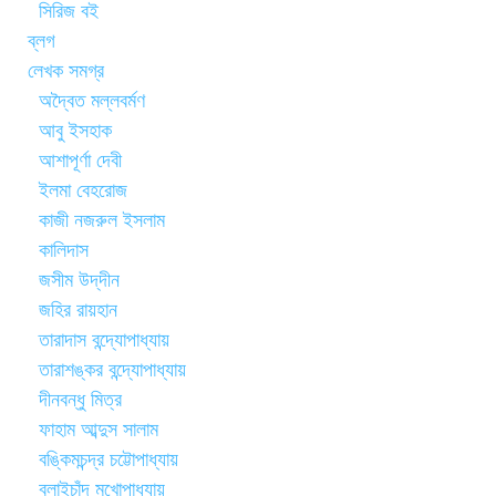
সিরিজ বই
ব্লগ
লেখক সমগ্র
অদ্বৈত মল্লবর্মণ
আবু ইসহাক
আশাপূর্ণা দেবী
ইলমা বেহরোজ
কাজী নজরুল ইসলাম
কালিদাস
জসীম উদ্‌দীন
জহির রায়হান
তারাদাস বন্দ্যোপাধ্যায়
তারাশঙ্কর বন্দ্যোপাধ্যায়
দীনবন্ধু মিত্র
ফাহাম আব্দুস সালাম
বঙ্কিমচন্দ্র চট্টোপাধ্যায়
বলাইচাঁদ মুখোপাধ্যায়