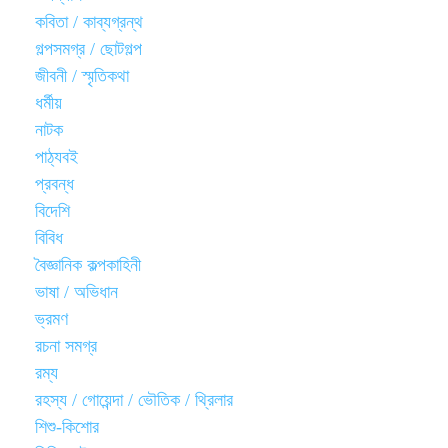
কবিতা / কাব্যগ্রন্থ
গল্পসমগ্র / ছোটগল্প
জীবনী / স্মৃতিকথা
ধর্মীয়
নাটক
পাঠ্যবই
প্রবন্ধ
বিদেশি
বিবিধ
বৈজ্ঞানিক কল্পকাহিনী
ভাষা / অভিধান
ভ্রমণ
রচনা সমগ্র
রম্য
রহস্য / গোয়েন্দা / ভৌতিক / থ্রিলার
শিশু-কিশোর