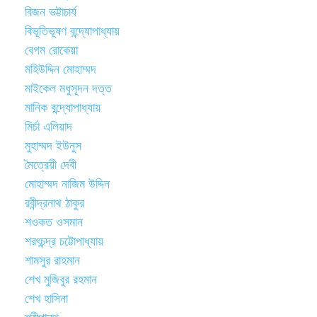
বিজন ভট্টাচার্য
বিভূতিভূষণ বন্দ্যোপাধ্যায়
বেগম রোকেয়া
মহিউদ্দিন মোহাম্মদ
মাইকেল মধুসূদন দত্ত
মানিক বন্দ্যোপাধ্যায়
মির্চা এলিয়াদ
মুহাম্মদ ইউনুস
মৈত্রেয়ী দেবী
মোহাম্মদ নাজিম উদ্দিন
রবীন্দ্রনাথ ঠাকুর
শওকত ওসমান
শরৎচন্দ্র চট্টোপাধ্যায়
শামসুর রাহমান
শেখ মুজিবুর রহমান
শেখ হাসিনা