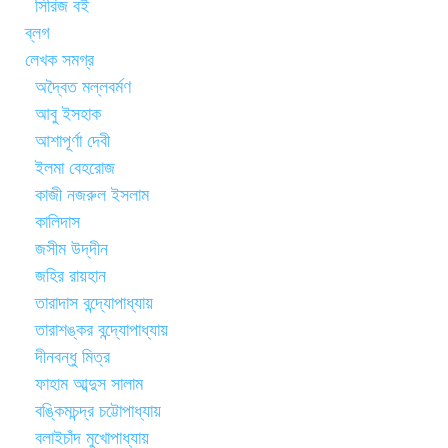
সিরিজ বই
ব্লগ
লেখক সমগ্র
অদ্বৈত মল্লবর্মণ
আবু ইসহাক
আশাপূর্ণা দেবী
ইলমা বেহরোজ
কাজী নজরুল ইসলাম
কালিদাস
জসীম উদ্‌দীন
জহির রায়হান
তারাদাস বন্দ্যোপাধ্যায়
তারাশঙ্কর বন্দ্যোপাধ্যায়
দীনবন্ধু মিত্র
ফাহাম আব্দুস সালাম
বঙ্কিমচন্দ্র চট্টোপাধ্যায়
বলাইচাঁদ মুখোপাধ্যায়