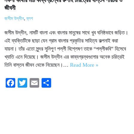
নকশী কাঁথার মাঠ কাব্যগ্রন্থের রুপাই চরিত্রের বাস্তব পরিচয় ও
জীবনী
জসীম উদ্‌দীন
,
ব্লগ
জসীম উদ্‌দীন, নামটি বাংলা এবং বাংলার মানুষের সাথে খুব ঘনিষ্ঠভাবে জড়িত।
এই ব্যক্তিটিকে ছাড়া যেন গ্রাম বাংলার প্রকৃতির সাহিত্য কল্পনাই করা
যায়না। তাঁর এতো সুন্দর সুনিপুণ পল্লী বিশ্লেষণ তাকে “পল্লীকবি” হিসেবে
খ্যাতি এনে দিয়েছে। জসীম উদ্‌দীন এর কাব্যগ্রন্থগুলোর অনেক চরিত্রই
তিনি বাস্তব জীবন থেকে নিয়েছেন।…
Read More »
Fa
T
E
S
ce
wi
m
ha
bo
tte
ail
re
ok
r