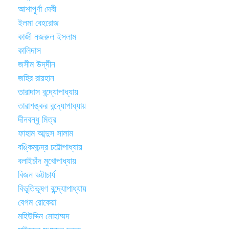
আশাপূর্ণা দেবী
ইলমা বেহরোজ
কাজী নজরুল ইসলাম
কালিদাস
জসীম উদ্‌দীন
জহির রায়হান
তারাদাস বন্দ্যোপাধ্যায়
তারাশঙ্কর বন্দ্যোপাধ্যায়
দীনবন্ধু মিত্র
ফাহাম আব্দুস সালাম
বঙ্কিমচন্দ্র চট্টোপাধ্যায়
বলাইচাঁদ মুখোপাধ্যায়
বিজন ভট্টাচার্য
বিভূতিভূষণ বন্দ্যোপাধ্যায়
বেগম রোকেয়া
মহিউদ্দিন মোহাম্মদ