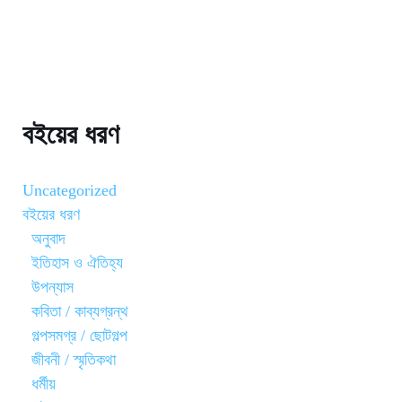
বইয়ের ধরণ
Uncategorized
বইয়ের ধরণ
অনুবাদ
ইতিহাস ও ঐতিহ্য
উপন্যাস
কবিতা / কাব্যগ্রন্থ
গল্পসমগ্র / ছোটগল্প
জীবনী / স্মৃতিকথা
ধর্মীয়