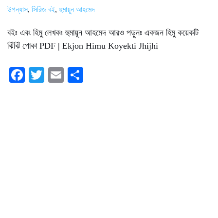
উপন্যাস
,
সিরিজ বই
,
হুমায়ূন আহমেদ
বইঃ এবং হিমু লেখকঃ হুমায়ূন আহমেদ আরও পড়ুনঃ একজন হিমু কয়েকটি
ঝিঁঝিঁ পোকা PDF | Ekjon Himu Koyekti Jhijhi
Fa
T
E
S
ce
wi
m
ha
bo
tte
ail
re
ok
r