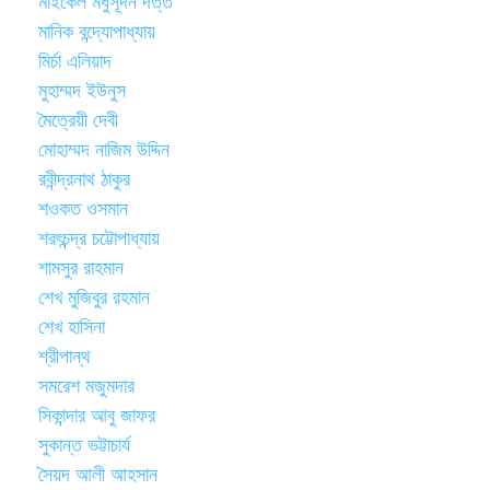
মাইকেল মধুসূদন দত্ত
মানিক বন্দ্যোপাধ্যায়
মির্চা এলিয়াদ
মুহাম্মদ ইউনুস
মৈত্রেয়ী দেবী
মোহাম্মদ নাজিম উদ্দিন
রবীন্দ্রনাথ ঠাকুর
শওকত ওসমান
শরৎচন্দ্র চট্টোপাধ্যায়
শামসুর রাহমান
শেখ মুজিবুর রহমান
শেখ হাসিনা
শ্রীপান্থ
সমরেশ মজুমদার
সিকান্দার আবু জাফর
সুকান্ত ভট্টাচার্য
সৈয়দ আলী আহসান