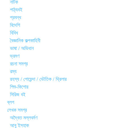
নাটক
পাঠ্যবই
প্রবন্ধ
বিদেশি
বিবিধ
বৈজ্ঞানিক কল্পকাহিনী
ভাষা / অভিধান
ভ্রমণ
রচনা সমগ্র
রম্য
রহস্য / গোয়েন্দা / ভৌতিক / থ্রিলার
শিশু-কিশোর
সিরিজ বই
ব্লগ
লেখক সমগ্র
অদ্বৈত মল্লবর্মণ
আবু ইসহাক