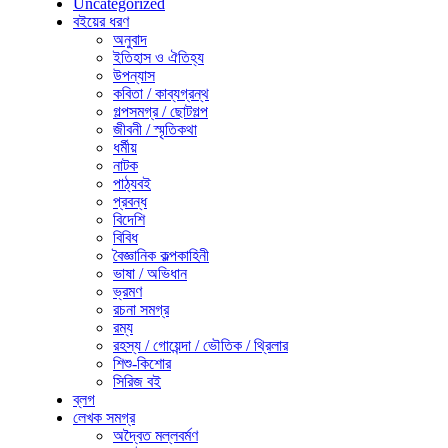
Uncategorized
বইয়ের ধরণ
অনুবাদ
ইতিহাস ও ঐতিহ্য
উপন্যাস
কবিতা / কাব্যগ্রন্থ
গল্পসমগ্র / ছোটগল্প
জীবনী / স্মৃতিকথা
ধর্মীয়
নাটক
পাঠ্যবই
প্রবন্ধ
বিদেশি
বিবিধ
বৈজ্ঞানিক কল্পকাহিনী
ভাষা / অভিধান
ভ্রমণ
রচনা সমগ্র
রম্য
রহস্য / গোয়েন্দা / ভৌতিক / থ্রিলার
শিশু-কিশোর
সিরিজ বই
ব্লগ
লেখক সমগ্র
অদ্বৈত মল্লবর্মণ