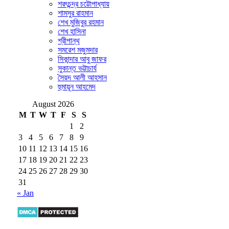
শরৎচন্দ্র চট্টোপাধ্যায়
শামসুর রাহমান
শেখ মুজিবুর রহমান
শেখ হাসিনা
শ্রীপান্থ
সমরেশ মজুমদার
সিকান্দার আবু জাফর
সুকান্ত ভট্টাচার্য
সৈয়দ আলী আহসান
হুমায়ূন আহমেদ
August 2026
M
T
W
T
F
S
S
1
2
3
4
5
6
7
8
9
10
11
12
13
14
15
16
17
18
19
20
21
22
23
24
25
26
27
28
29
30
31
« Jan