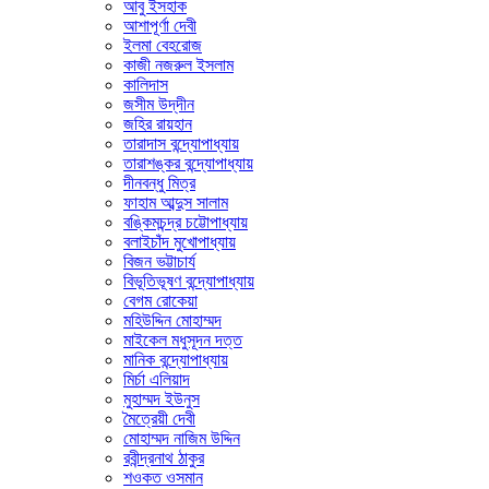
আবু ইসহাক
আশাপূর্ণা দেবী
ইলমা বেহরোজ
কাজী নজরুল ইসলাম
কালিদাস
জসীম উদ্‌দীন
জহির রায়হান
তারাদাস বন্দ্যোপাধ্যায়
তারাশঙ্কর বন্দ্যোপাধ্যায়
দীনবন্ধু মিত্র
ফাহাম আব্দুস সালাম
বঙ্কিমচন্দ্র চট্টোপাধ্যায়
বলাইচাঁদ মুখোপাধ্যায়
বিজন ভট্টাচার্য
বিভূতিভূষণ বন্দ্যোপাধ্যায়
বেগম রোকেয়া
মহিউদ্দিন মোহাম্মদ
মাইকেল মধুসূদন দত্ত
মানিক বন্দ্যোপাধ্যায়
মির্চা এলিয়াদ
মুহাম্মদ ইউনুস
মৈত্রেয়ী দেবী
মোহাম্মদ নাজিম উদ্দিন
রবীন্দ্রনাথ ঠাকুর
শওকত ওসমান