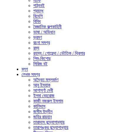
নাটক
পাঠ্যবই
প্রবন্ধ
বিদেশি
বিবিধ
বৈজ্ঞানিক কল্পকাহিনী
ভাষা / অভিধান
ভ্রমণ
রচনা সমগ্র
রম্য
রহস্য / গোয়েন্দা / ভৌতিক / থ্রিলার
শিশু-কিশোর
সিরিজ বই
ব্লগ
লেখক সমগ্র
অদ্বৈত মল্লবর্মণ
আবু ইসহাক
আশাপূর্ণা দেবী
ইলমা বেহরোজ
কাজী নজরুল ইসলাম
কালিদাস
জসীম উদ্‌দীন
জহির রায়হান
তারাদাস বন্দ্যোপাধ্যায়
তারাশঙ্কর বন্দ্যোপাধ্যায়