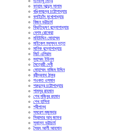
দীনবন্ধু মিত্র
ফাহাম আব্দুস সালাম
বঙ্কিমচন্দ্র চট্টোপাধ্যায়
বলাইচাঁদ মুখোপাধ্যায়
বিজন ভট্টাচার্য
বিভূতিভূষণ বন্দ্যোপাধ্যায়
বেগম রোকেয়া
মহিউদ্দিন মোহাম্মদ
মাইকেল মধুসূদন দত্ত
মানিক বন্দ্যোপাধ্যায়
মির্চা এলিয়াদ
মুহাম্মদ ইউনুস
মৈত্রেয়ী দেবী
মোহাম্মদ নাজিম উদ্দিন
রবীন্দ্রনাথ ঠাকুর
শওকত ওসমান
শরৎচন্দ্র চট্টোপাধ্যায়
শামসুর রাহমান
শেখ মুজিবুর রহমান
শেখ হাসিনা
শ্রীপান্থ
সমরেশ মজুমদার
সিকান্দার আবু জাফর
সুকান্ত ভট্টাচার্য
সৈয়দ আলী আহসান