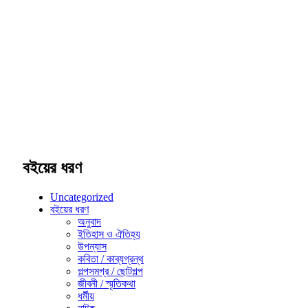
বইয়ের ধরণ
Uncategorized
বইয়ের ধরণ
অনুবাদ
ইতিহাস ও ঐতিহ্য
উপন্যাস
কবিতা / কাব্যগ্রন্থ
গল্পসমগ্র / ছোটগল্প
জীবনী / স্মৃতিকথা
ধর্মীয়