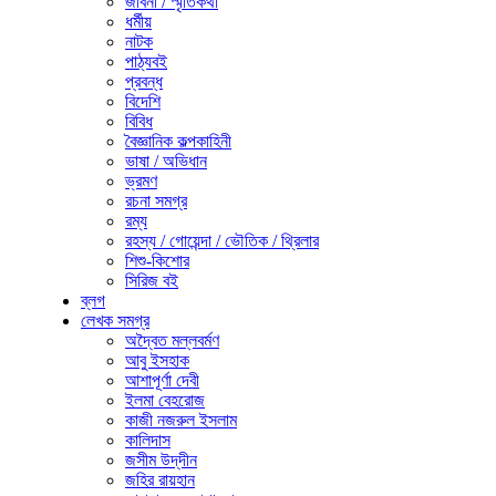
জীবনী / স্মৃতিকথা
ধর্মীয়
নাটক
পাঠ্যবই
প্রবন্ধ
বিদেশি
বিবিধ
বৈজ্ঞানিক কল্পকাহিনী
ভাষা / অভিধান
ভ্রমণ
রচনা সমগ্র
রম্য
রহস্য / গোয়েন্দা / ভৌতিক / থ্রিলার
শিশু-কিশোর
সিরিজ বই
ব্লগ
লেখক সমগ্র
অদ্বৈত মল্লবর্মণ
আবু ইসহাক
আশাপূর্ণা দেবী
ইলমা বেহরোজ
কাজী নজরুল ইসলাম
কালিদাস
জসীম উদ্‌দীন
জহির রায়হান