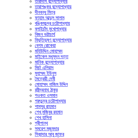
তারাদাস বন্দ্যোপাধ্যায়
তারাশঙ্কর বন্দ্যোপাধ্যায়
দীনবন্ধু মিত্র
ফাহাম আব্দুস সালাম
বঙ্কিমচন্দ্র চট্টোপাধ্যায়
বলাইচাঁদ মুখোপাধ্যায়
বিজন ভট্টাচার্য
বিভূতিভূষণ বন্দ্যোপাধ্যায়
বেগম রোকেয়া
মহিউদ্দিন মোহাম্মদ
মাইকেল মধুসূদন দত্ত
মানিক বন্দ্যোপাধ্যায়
মির্চা এলিয়াদ
মুহাম্মদ ইউনুস
মৈত্রেয়ী দেবী
মোহাম্মদ নাজিম উদ্দিন
রবীন্দ্রনাথ ঠাকুর
শওকত ওসমান
শরৎচন্দ্র চট্টোপাধ্যায়
শামসুর রাহমান
শেখ মুজিবুর রহমান
শেখ হাসিনা
শ্রীপান্থ
সমরেশ মজুমদার
সিকান্দার আবু জাফর