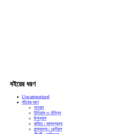
বইয়ের ধরণ
Uncategorized
বইয়ের ধরণ
অনুবাদ
ইতিহাস ও ঐতিহ্য
উপন্যাস
কবিতা / কাব্যগ্রন্থ
গল্পসমগ্র / ছোটগল্প