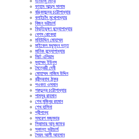
দীনবন্ধু মিত্র
ফাহাম আব্দুস সালাম
বঙ্কিমচন্দ্র চট্টোপাধ্যায়
বলাইচাঁদ মুখোপাধ্যায়
বিজন ভট্টাচার্য
বিভূতিভূষণ বন্দ্যোপাধ্যায়
বেগম রোকেয়া
মহিউদ্দিন মোহাম্মদ
মাইকেল মধুসূদন দত্ত
মানিক বন্দ্যোপাধ্যায়
মির্চা এলিয়াদ
মুহাম্মদ ইউনুস
মৈত্রেয়ী দেবী
মোহাম্মদ নাজিম উদ্দিন
রবীন্দ্রনাথ ঠাকুর
শওকত ওসমান
শরৎচন্দ্র চট্টোপাধ্যায়
শামসুর রাহমান
শেখ মুজিবুর রহমান
শেখ হাসিনা
শ্রীপান্থ
সমরেশ মজুমদার
সিকান্দার আবু জাফর
সুকান্ত ভট্টাচার্য
সৈয়দ আলী আহসান