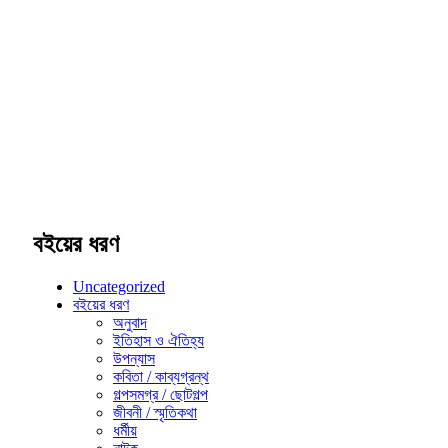
বইয়ের ধরণ
Uncategorized
বইয়ের ধরণ
অনুবাদ
ইতিহাস ও ঐতিহ্য
উপন্যাস
কবিতা / কাব্যগ্রন্থ
গল্পসমগ্র / ছোটগল্প
জীবনী / স্মৃতিকথা
ধর্মীয়