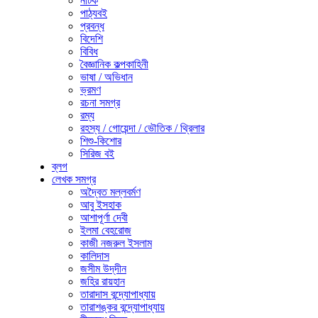
নাটক
পাঠ্যবই
প্রবন্ধ
বিদেশি
বিবিধ
বৈজ্ঞানিক কল্পকাহিনী
ভাষা / অভিধান
ভ্রমণ
রচনা সমগ্র
রম্য
রহস্য / গোয়েন্দা / ভৌতিক / থ্রিলার
শিশু-কিশোর
সিরিজ বই
ব্লগ
লেখক সমগ্র
অদ্বৈত মল্লবর্মণ
আবু ইসহাক
আশাপূর্ণা দেবী
ইলমা বেহরোজ
কাজী নজরুল ইসলাম
কালিদাস
জসীম উদ্‌দীন
জহির রায়হান
তারাদাস বন্দ্যোপাধ্যায়
তারাশঙ্কর বন্দ্যোপাধ্যায়