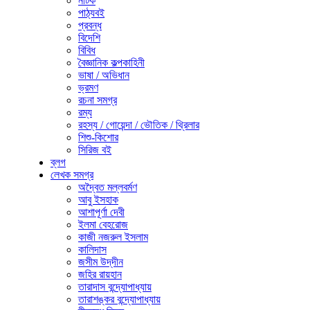
নাটক
পাঠ্যবই
প্রবন্ধ
বিদেশি
বিবিধ
বৈজ্ঞানিক কল্পকাহিনী
ভাষা / অভিধান
ভ্রমণ
রচনা সমগ্র
রম্য
রহস্য / গোয়েন্দা / ভৌতিক / থ্রিলার
শিশু-কিশোর
সিরিজ বই
ব্লগ
লেখক সমগ্র
অদ্বৈত মল্লবর্মণ
আবু ইসহাক
আশাপূর্ণা দেবী
ইলমা বেহরোজ
কাজী নজরুল ইসলাম
কালিদাস
জসীম উদ্‌দীন
জহির রায়হান
তারাদাস বন্দ্যোপাধ্যায়
তারাশঙ্কর বন্দ্যোপাধ্যায়