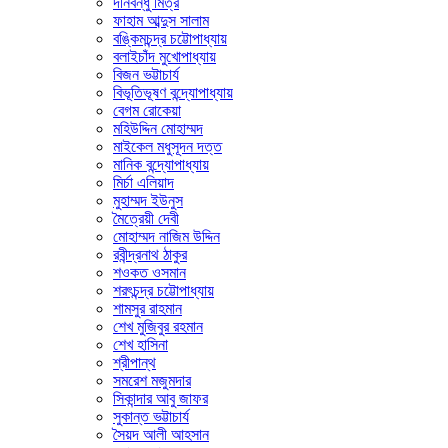
দীনবন্ধু মিত্র
ফাহাম আব্দুস সালাম
বঙ্কিমচন্দ্র চট্টোপাধ্যায়
বলাইচাঁদ মুখোপাধ্যায়
বিজন ভট্টাচার্য
বিভূতিভূষণ বন্দ্যোপাধ্যায়
বেগম রোকেয়া
মহিউদ্দিন মোহাম্মদ
মাইকেল মধুসূদন দত্ত
মানিক বন্দ্যোপাধ্যায়
মির্চা এলিয়াদ
মুহাম্মদ ইউনুস
মৈত্রেয়ী দেবী
মোহাম্মদ নাজিম উদ্দিন
রবীন্দ্রনাথ ঠাকুর
শওকত ওসমান
শরৎচন্দ্র চট্টোপাধ্যায়
শামসুর রাহমান
শেখ মুজিবুর রহমান
শেখ হাসিনা
শ্রীপান্থ
সমরেশ মজুমদার
সিকান্দার আবু জাফর
সুকান্ত ভট্টাচার্য
সৈয়দ আলী আহসান