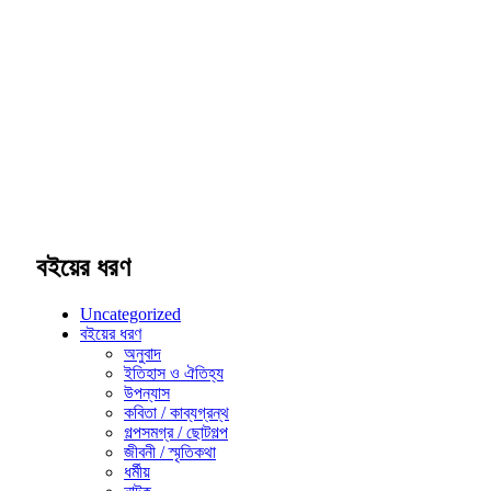
বইয়ের ধরণ
Uncategorized
বইয়ের ধরণ
অনুবাদ
ইতিহাস ও ঐতিহ্য
উপন্যাস
কবিতা / কাব্যগ্রন্থ
গল্পসমগ্র / ছোটগল্প
জীবনী / স্মৃতিকথা
ধর্মীয়