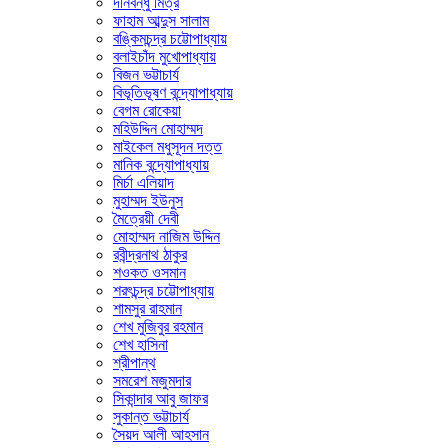
দীনবন্ধু মিত্র
ফাহাম আব্দুস সালাম
বঙ্কিমচন্দ্র চট্টোপাধ্যায়
বলাইচাঁদ মুখোপাধ্যায়
বিজন ভট্টাচার্য
বিভূতিভূষণ বন্দ্যোপাধ্যায়
বেগম রোকেয়া
মহিউদ্দিন মোহাম্মদ
মাইকেল মধুসূদন দত্ত
মানিক বন্দ্যোপাধ্যায়
মির্চা এলিয়াদ
মুহাম্মদ ইউনুস
মৈত্রেয়ী দেবী
মোহাম্মদ নাজিম উদ্দিন
রবীন্দ্রনাথ ঠাকুর
শওকত ওসমান
শরৎচন্দ্র চট্টোপাধ্যায়
শামসুর রাহমান
শেখ মুজিবুর রহমান
শেখ হাসিনা
শ্রীপান্থ
সমরেশ মজুমদার
সিকান্দার আবু জাফর
সুকান্ত ভট্টাচার্য
সৈয়দ আলী আহসান