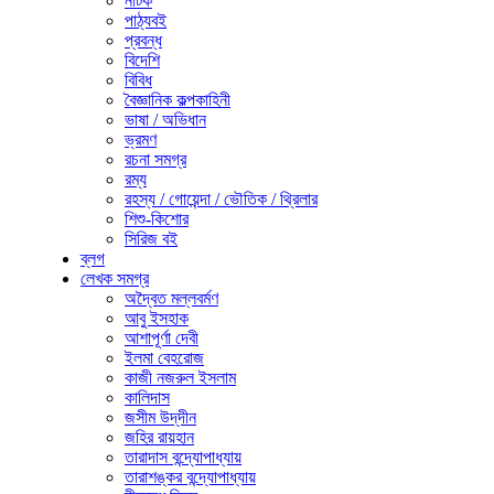
নাটক
পাঠ্যবই
প্রবন্ধ
বিদেশি
বিবিধ
বৈজ্ঞানিক কল্পকাহিনী
ভাষা / অভিধান
ভ্রমণ
রচনা সমগ্র
রম্য
রহস্য / গোয়েন্দা / ভৌতিক / থ্রিলার
শিশু-কিশোর
সিরিজ বই
ব্লগ
লেখক সমগ্র
অদ্বৈত মল্লবর্মণ
আবু ইসহাক
আশাপূর্ণা দেবী
ইলমা বেহরোজ
কাজী নজরুল ইসলাম
কালিদাস
জসীম উদ্‌দীন
জহির রায়হান
তারাদাস বন্দ্যোপাধ্যায়
তারাশঙ্কর বন্দ্যোপাধ্যায়