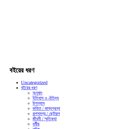
বইয়ের ধরণ
Uncategorized
বইয়ের ধরণ
অনুবাদ
ইতিহাস ও ঐতিহ্য
উপন্যাস
কবিতা / কাব্যগ্রন্থ
গল্পসমগ্র / ছোটগল্প
জীবনী / স্মৃতিকথা
ধর্মীয়