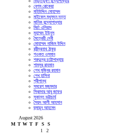
বিভূতিভূষণ বন্দ্যোপাধ্যায়
বেগম রোকেয়া
মহিউদ্দিন মোহাম্মদ
মাইকেল মধুসূদন দত্ত
মানিক বন্দ্যোপাধ্যায়
মির্চা এলিয়াদ
মুহাম্মদ ইউনুস
মৈত্রেয়ী দেবী
মোহাম্মদ নাজিম উদ্দিন
রবীন্দ্রনাথ ঠাকুর
শওকত ওসমান
শরৎচন্দ্র চট্টোপাধ্যায়
শামসুর রাহমান
শেখ মুজিবুর রহমান
শেখ হাসিনা
শ্রীপান্থ
সমরেশ মজুমদার
সিকান্দার আবু জাফর
সুকান্ত ভট্টাচার্য
সৈয়দ আলী আহসান
হুমায়ূন আহমেদ
August 2026
M
T
W
T
F
S
S
1
2