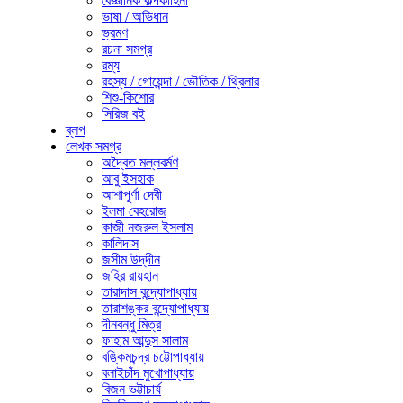
বৈজ্ঞানিক কল্পকাহিনী
ভাষা / অভিধান
ভ্রমণ
রচনা সমগ্র
রম্য
রহস্য / গোয়েন্দা / ভৌতিক / থ্রিলার
শিশু-কিশোর
সিরিজ বই
ব্লগ
লেখক সমগ্র
অদ্বৈত মল্লবর্মণ
আবু ইসহাক
আশাপূর্ণা দেবী
ইলমা বেহরোজ
কাজী নজরুল ইসলাম
কালিদাস
জসীম উদ্‌দীন
জহির রায়হান
তারাদাস বন্দ্যোপাধ্যায়
তারাশঙ্কর বন্দ্যোপাধ্যায়
দীনবন্ধু মিত্র
ফাহাম আব্দুস সালাম
বঙ্কিমচন্দ্র চট্টোপাধ্যায়
বলাইচাঁদ মুখোপাধ্যায়
বিজন ভট্টাচার্য