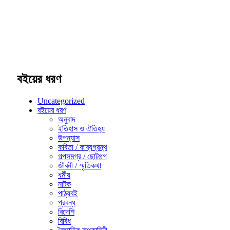
বইয়ের ধরণ
Uncategorized
বইয়ের ধরণ
অনুবাদ
ইতিহাস ও ঐতিহ্য
উপন্যাস
কবিতা / কাব্যগ্রন্থ
গল্পসমগ্র / ছোটগল্প
জীবনী / স্মৃতিকথা
ধর্মীয়
নাটক
পাঠ্যবই
প্রবন্ধ
বিদেশি
বিবিধ