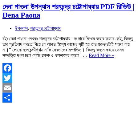
দেনা পাওনা উপন্যাস শরৎচন্দ্র চট্টোপাধ্যায় PDF রিভিউ |
Dena Paona
উপন্যাস
,
শরৎচন্দ্র চট্টোপাধ্যায়
বইঃ দেনা পাওনা লেখকঃ শরৎচন্দ্র চট্টোপাধ্যায় “সংসারে মিথ্যে কথার অভাব নেই, কিন্তু
তার প্রতিবাদ করতে গিয়ে যে আবার মিথ্যে কাজের সৃষ্টি হয় তার গুরুভারটাই সওয়া যায়
না।” লোকে বলে চন্ডীগ্রাম নাকি দেবতাদের সম্পত্তি। কিন্তু ক্রমে ক্রমে সেসব
দেনা
সম্পত্তি দখল চলে গেছে রক্ষক ও ভক্ষকদের কবলে।…
Read More »
পাওনা
উপন্যাস
শরৎচন্দ্র
চট্টোপাধ্যায়
Facebook
PDF
Twitter
রিভিউ
|
Email
Dena
Paona
Share