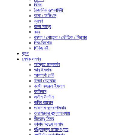
বিবিধ
বৈজ্ঞানিক কল্পকাহিনী
ভাষা / অভিধান
ভ্রমণ
রচনা সমগ্র
রম্য
রহস্য / গোয়েন্দা / ভৌতিক / থ্রিলার
শিশু-কিশোর
সিরিজ বই
ব্লগ
লেখক সমগ্র
অদ্বৈত মল্লবর্মণ
আবু ইসহাক
আশাপূর্ণা দেবী
ইলমা বেহরোজ
কাজী নজরুল ইসলাম
কালিদাস
জসীম উদ্‌দীন
জহির রায়হান
তারাদাস বন্দ্যোপাধ্যায়
তারাশঙ্কর বন্দ্যোপাধ্যায়
দীনবন্ধু মিত্র
ফাহাম আব্দুস সালাম
বঙ্কিমচন্দ্র চট্টোপাধ্যায়
বলাইচাঁদ মুখোপাধ্যায়