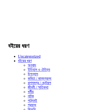
বইয়ের ধরণ
Uncategorized
বইয়ের ধরণ
অনুবাদ
ইতিহাস ও ঐতিহ্য
উপন্যাস
কবিতা / কাব্যগ্রন্থ
গল্পসমগ্র / ছোটগল্প
জীবনী / স্মৃতিকথা
ধর্মীয়
নাটক
পাঠ্যবই
প্রবন্ধ
বিদেশি