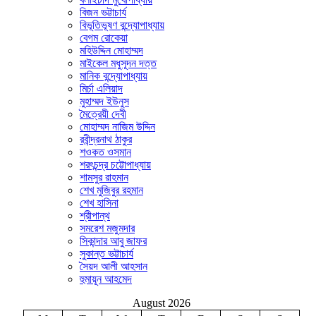
বিজন ভট্টাচার্য
বিভূতিভূষণ বন্দ্যোপাধ্যায়
বেগম রোকেয়া
মহিউদ্দিন মোহাম্মদ
মাইকেল মধুসূদন দত্ত
মানিক বন্দ্যোপাধ্যায়
মির্চা এলিয়াদ
মুহাম্মদ ইউনুস
মৈত্রেয়ী দেবী
মোহাম্মদ নাজিম উদ্দিন
রবীন্দ্রনাথ ঠাকুর
শওকত ওসমান
শরৎচন্দ্র চট্টোপাধ্যায়
শামসুর রাহমান
শেখ মুজিবুর রহমান
শেখ হাসিনা
শ্রীপান্থ
সমরেশ মজুমদার
সিকান্দার আবু জাফর
সুকান্ত ভট্টাচার্য
সৈয়দ আলী আহসান
হুমায়ূন আহমেদ
August 2026