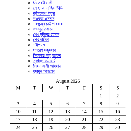
মৈত্রেয়ী দেবী
মোহাম্মদ নাজিম উদ্দিন
রবীন্দ্রনাথ ঠাকুর
শওকত ওসমান
শরৎচন্দ্র চট্টোপাধ্যায়
শামসুর রাহমান
শেখ মুজিবুর রহমান
শেখ হাসিনা
শ্রীপান্থ
সমরেশ মজুমদার
সিকান্দার আবু জাফর
সুকান্ত ভট্টাচার্য
সৈয়দ আলী আহসান
হুমায়ূন আহমেদ
August 2026
M
T
W
T
F
S
S
1
2
3
4
5
6
7
8
9
10
11
12
13
14
15
16
17
18
19
20
21
22
23
24
25
26
27
28
29
30