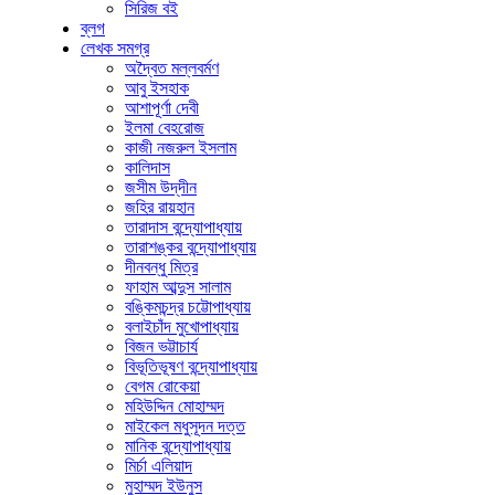
সিরিজ বই
ব্লগ
লেখক সমগ্র
অদ্বৈত মল্লবর্মণ
আবু ইসহাক
আশাপূর্ণা দেবী
ইলমা বেহরোজ
কাজী নজরুল ইসলাম
কালিদাস
জসীম উদ্‌দীন
জহির রায়হান
তারাদাস বন্দ্যোপাধ্যায়
তারাশঙ্কর বন্দ্যোপাধ্যায়
দীনবন্ধু মিত্র
ফাহাম আব্দুস সালাম
বঙ্কিমচন্দ্র চট্টোপাধ্যায়
বলাইচাঁদ মুখোপাধ্যায়
বিজন ভট্টাচার্য
বিভূতিভূষণ বন্দ্যোপাধ্যায়
বেগম রোকেয়া
মহিউদ্দিন মোহাম্মদ
মাইকেল মধুসূদন দত্ত
মানিক বন্দ্যোপাধ্যায়
মির্চা এলিয়াদ
মুহাম্মদ ইউনুস