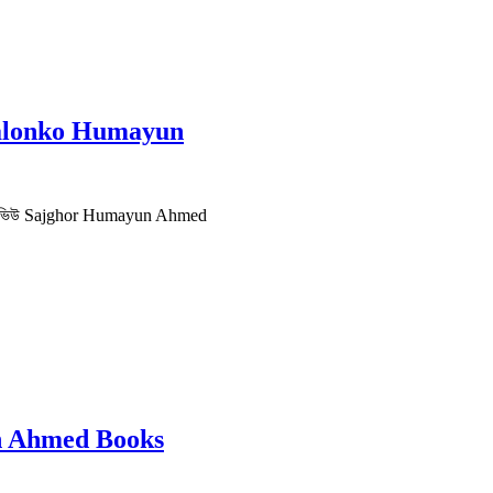
r Palonko Humayun
F | রিভিউ Sajghor Humayun Ahmed
yun Ahmed Books