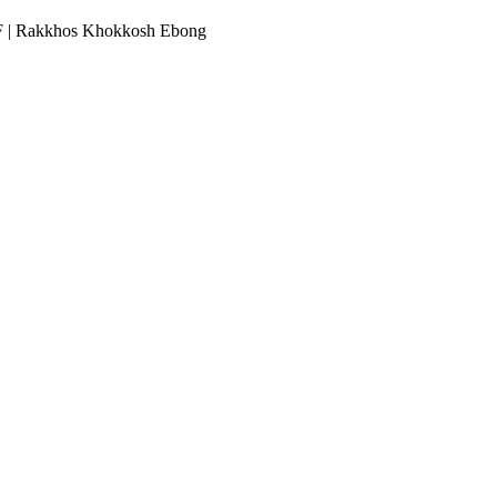
ূন PDF | Rakkhos Khokkosh Ebong