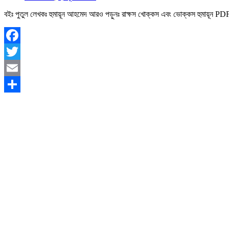
বইঃ পুতুল লেখকঃ হুমায়ূন আহমেদ আরও পড়ুনঃ রাক্ষস খোক্কস এবং ভোক্কস হুমায়
Facebook
Twitter
Email
Share