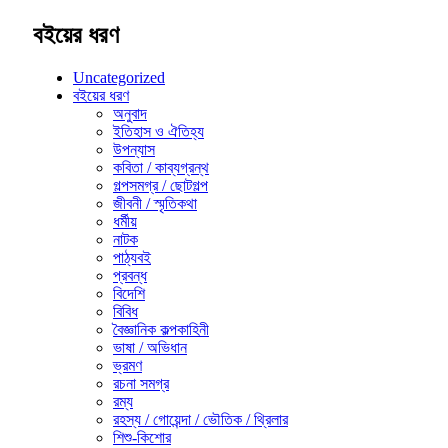
বইয়ের ধরণ
Uncategorized
বইয়ের ধরণ
অনুবাদ
ইতিহাস ও ঐতিহ্য
উপন্যাস
কবিতা / কাব্যগ্রন্থ
গল্পসমগ্র / ছোটগল্প
জীবনী / স্মৃতিকথা
ধর্মীয়
নাটক
পাঠ্যবই
প্রবন্ধ
বিদেশি
বিবিধ
বৈজ্ঞানিক কল্পকাহিনী
ভাষা / অভিধান
ভ্রমণ
রচনা সমগ্র
রম্য
রহস্য / গোয়েন্দা / ভৌতিক / থ্রিলার
শিশু-কিশোর