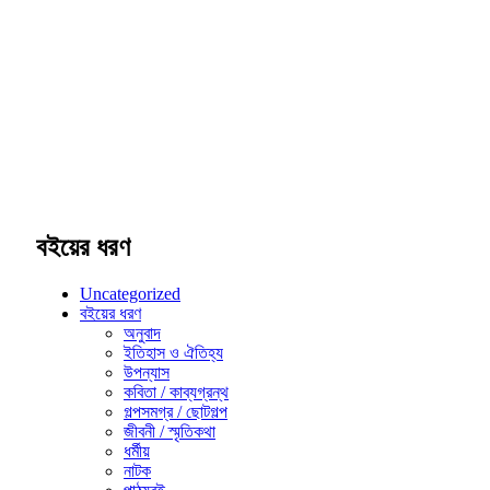
বইয়ের ধরণ
Uncategorized
বইয়ের ধরণ
অনুবাদ
ইতিহাস ও ঐতিহ্য
উপন্যাস
কবিতা / কাব্যগ্রন্থ
গল্পসমগ্র / ছোটগল্প
জীবনী / স্মৃতিকথা
ধর্মীয়
নাটক