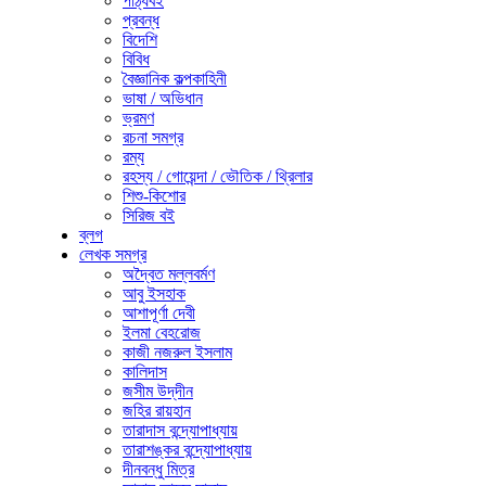
পাঠ্যবই
প্রবন্ধ
বিদেশি
বিবিধ
বৈজ্ঞানিক কল্পকাহিনী
ভাষা / অভিধান
ভ্রমণ
রচনা সমগ্র
রম্য
রহস্য / গোয়েন্দা / ভৌতিক / থ্রিলার
শিশু-কিশোর
সিরিজ বই
ব্লগ
লেখক সমগ্র
অদ্বৈত মল্লবর্মণ
আবু ইসহাক
আশাপূর্ণা দেবী
ইলমা বেহরোজ
কাজী নজরুল ইসলাম
কালিদাস
জসীম উদ্‌দীন
জহির রায়হান
তারাদাস বন্দ্যোপাধ্যায়
তারাশঙ্কর বন্দ্যোপাধ্যায়
দীনবন্ধু মিত্র