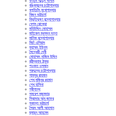
ফাহাম আব্দুস সালাম
বঙ্কিমচন্দ্র চট্টোপাধ্যায়
বলাইচাঁদ মুখোপাধ্যায়
বিজন ভট্টাচার্য
বিভূতিভূষণ বন্দ্যোপাধ্যায়
বেগম রোকেয়া
মহিউদ্দিন মোহাম্মদ
মাইকেল মধুসূদন দত্ত
মানিক বন্দ্যোপাধ্যায়
মির্চা এলিয়াদ
মুহাম্মদ ইউনুস
মৈত্রেয়ী দেবী
মোহাম্মদ নাজিম উদ্দিন
রবীন্দ্রনাথ ঠাকুর
শওকত ওসমান
শরৎচন্দ্র চট্টোপাধ্যায়
শামসুর রাহমান
শেখ মুজিবুর রহমান
শেখ হাসিনা
শ্রীপান্থ
সমরেশ মজুমদার
সিকান্দার আবু জাফর
সুকান্ত ভট্টাচার্য
সৈয়দ আলী আহসান
হুমায়ূন আহমেদ