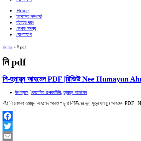
Home
আমাদের সম্পর্কে
বইয়ের ধরণ
লেখক সমগ্র
যোগাযোগ
Home
»
নি pdf
নি pdf
নি-হুমায়ূন আহমেদ PDF |রিভিউ Nee Humayun 
উপন্যাস
,
বৈজ্ঞানিক কল্পকাহিনী
,
হুমায়ূন আহমেদ
বইঃ নি লেখকঃ হুমায়ূন আহমেদ আরও পড়ুনঃ নিউটনের ভুল সূত্র হুমায়ুন আহমেদ PDF
Facebook
Twitter