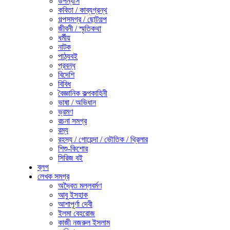
উপন্যাস
কবিতা / কাব্যগ্রন্থ
গল্পসমগ্র / ছোটগল্প
জীবনী / স্মৃতিকথা
ধর্মীয়
নাটক
পাঠ্যবই
প্রবন্ধ
বিদেশি
বিবিধ
বৈজ্ঞানিক কল্পকাহিনী
ভাষা / অভিধান
ভ্রমণ
রচনা সমগ্র
রম্য
রহস্য / গোয়েন্দা / ভৌতিক / থ্রিলার
শিশু-কিশোর
সিরিজ বই
ব্লগ
লেখক সমগ্র
অদ্বৈত মল্লবর্মণ
আবু ইসহাক
আশাপূর্ণা দেবী
ইলমা বেহরোজ
কাজী নজরুল ইসলাম