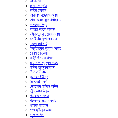
কালিদাস
জসীম উদ্‌দীন
জহির রায়হান
তারাদাস বন্দ্যোপাধ্যায়
তারাশঙ্কর বন্দ্যোপাধ্যায়
দীনবন্ধু মিত্র
ফাহাম আব্দুস সালাম
বঙ্কিমচন্দ্র চট্টোপাধ্যায়
বলাইচাঁদ মুখোপাধ্যায়
বিজন ভট্টাচার্য
বিভূতিভূষণ বন্দ্যোপাধ্যায়
বেগম রোকেয়া
মহিউদ্দিন মোহাম্মদ
মাইকেল মধুসূদন দত্ত
মানিক বন্দ্যোপাধ্যায়
মির্চা এলিয়াদ
মুহাম্মদ ইউনুস
মৈত্রেয়ী দেবী
মোহাম্মদ নাজিম উদ্দিন
রবীন্দ্রনাথ ঠাকুর
শওকত ওসমান
শরৎচন্দ্র চট্টোপাধ্যায়
শামসুর রাহমান
শেখ মুজিবুর রহমান
শেখ হাসিনা