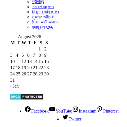
শ্রীপান্থ
সমরেশ মজুমদার
সিকান্দার আবু জাফর
সুকান্ত ভট্টাচার্য
সৈয়দ আলী আহসান
হুমায়ূন আহমেদ
August 2026
M
T
W
T
F
S
S
1
2
3
4
5
6
7
8
9
10
11
12
13
14
15
16
17
18
19
20
21
22
23
24
25
26
27
28
29
30
31
« Jan
Facebook
YouTube
Instagram
Pinterest
Twitter