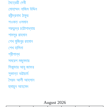
মৈত্রেয়ী দেবী
মোহাম্মদ নাজিম উদ্দিন
রবীন্দ্রনাথ ঠাকুর
শওকত ওসমান
শরৎচন্দ্র চট্টোপাধ্যায়
শামসুর রাহমান
শেখ মুজিবুর রহমান
শেখ হাসিনা
শ্রীপান্থ
সমরেশ মজুমদার
সিকান্দার আবু জাফর
সুকান্ত ভট্টাচার্য
সৈয়দ আলী আহসান
হুমায়ূন আহমেদ
August 2026