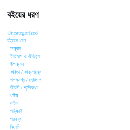
বইয়ের ধরণ
Uncategorized
বইয়ের ধরণ
অনুবাদ
ইতিহাস ও ঐতিহ্য
উপন্যাস
কবিতা / কাব্যগ্রন্থ
গল্পসমগ্র / ছোটগল্প
জীবনী / স্মৃতিকথা
ধর্মীয়
নাটক
পাঠ্যবই
প্রবন্ধ
বিদেশি