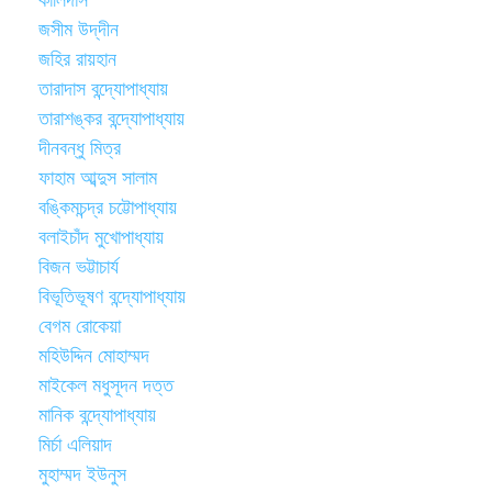
কালিদাস
জসীম উদ্‌দীন
জহির রায়হান
তারাদাস বন্দ্যোপাধ্যায়
তারাশঙ্কর বন্দ্যোপাধ্যায়
দীনবন্ধু মিত্র
ফাহাম আব্দুস সালাম
বঙ্কিমচন্দ্র চট্টোপাধ্যায়
বলাইচাঁদ মুখোপাধ্যায়
বিজন ভট্টাচার্য
বিভূতিভূষণ বন্দ্যোপাধ্যায়
বেগম রোকেয়া
মহিউদ্দিন মোহাম্মদ
মাইকেল মধুসূদন দত্ত
মানিক বন্দ্যোপাধ্যায়
মির্চা এলিয়াদ
মুহাম্মদ ইউনুস