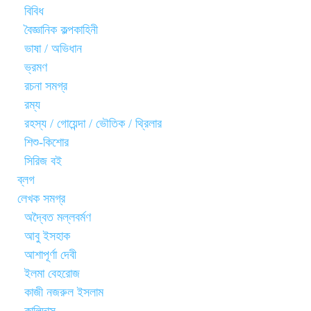
বিবিধ
বৈজ্ঞানিক কল্পকাহিনী
ভাষা / অভিধান
ভ্রমণ
রচনা সমগ্র
রম্য
রহস্য / গোয়েন্দা / ভৌতিক / থ্রিলার
শিশু-কিশোর
সিরিজ বই
ব্লগ
লেখক সমগ্র
অদ্বৈত মল্লবর্মণ
আবু ইসহাক
আশাপূর্ণা দেবী
ইলমা বেহরোজ
কাজী নজরুল ইসলাম