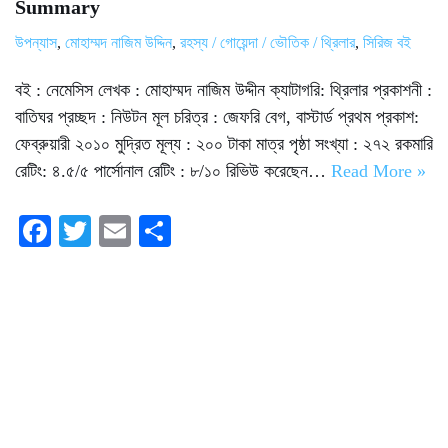
Summary
উপন্যাস
,
মোহাম্মদ নাজিম উদ্দিন
,
রহস্য / গোয়েন্দা / ভৌতিক / থ্রিলার
,
সিরিজ বই
বই : নেমেসিস লেখক : মোহাম্মদ নাজিম উদ্দীন ক্যাটাগরি: থ্রিলার প্রকাশনী :
বাতিঘর প্রচ্ছদ : নিউটন মূল চরিত্র : জেফরি বেগ, বাস্টার্ড প্রথম প্রকাশ:
ফেব্রুয়ারী ২০১০ মুদ্রিত মূল্য : ২০০ টাকা মাত্র পৃষ্ঠা সংখ্যা : ২৭২ রকমারি
রেটিং: ৪.৫/৫ পার্সোনাল রেটিং : ৮/১০ রিভিউ করেছেন…
Read More »
Fa
T
E
S
ce
wi
m
ha
bo
tte
ail
re
ok
r