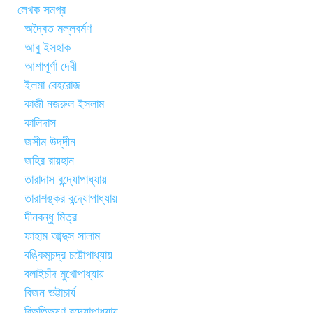
লেখক সমগ্র
অদ্বৈত মল্লবর্মণ
আবু ইসহাক
আশাপূর্ণা দেবী
ইলমা বেহরোজ
কাজী নজরুল ইসলাম
কালিদাস
জসীম উদ্‌দীন
জহির রায়হান
তারাদাস বন্দ্যোপাধ্যায়
তারাশঙ্কর বন্দ্যোপাধ্যায়
দীনবন্ধু মিত্র
ফাহাম আব্দুস সালাম
বঙ্কিমচন্দ্র চট্টোপাধ্যায়
বলাইচাঁদ মুখোপাধ্যায়
বিজন ভট্টাচার্য
বিভূতিভূষণ বন্দ্যোপাধ্যায়