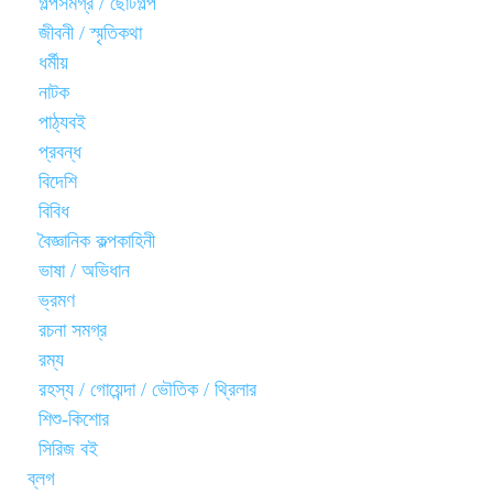
গল্পসমগ্র / ছোটগল্প
জীবনী / স্মৃতিকথা
ধর্মীয়
নাটক
পাঠ্যবই
প্রবন্ধ
বিদেশি
বিবিধ
বৈজ্ঞানিক কল্পকাহিনী
ভাষা / অভিধান
ভ্রমণ
রচনা সমগ্র
রম্য
রহস্য / গোয়েন্দা / ভৌতিক / থ্রিলার
শিশু-কিশোর
সিরিজ বই
ব্লগ