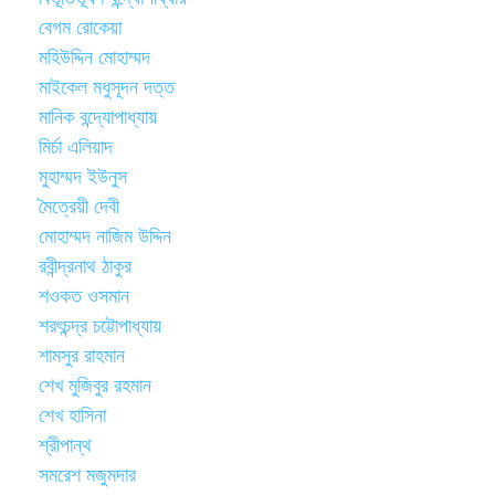
বেগম রোকেয়া
মহিউদ্দিন মোহাম্মদ
মাইকেল মধুসূদন দত্ত
মানিক বন্দ্যোপাধ্যায়
মির্চা এলিয়াদ
মুহাম্মদ ইউনুস
মৈত্রেয়ী দেবী
মোহাম্মদ নাজিম উদ্দিন
রবীন্দ্রনাথ ঠাকুর
শওকত ওসমান
শরৎচন্দ্র চট্টোপাধ্যায়
শামসুর রাহমান
শেখ মুজিবুর রহমান
শেখ হাসিনা
শ্রীপান্থ
সমরেশ মজুমদার