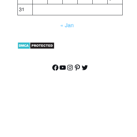
31
« Jan