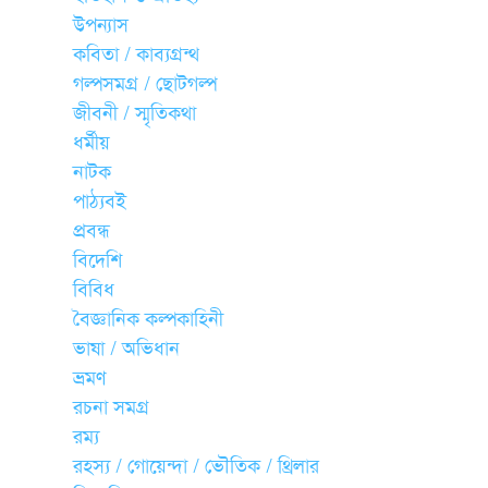
উপন্যাস
কবিতা / কাব্যগ্রন্থ
গল্পসমগ্র / ছোটগল্প
জীবনী / স্মৃতিকথা
ধর্মীয়
নাটক
পাঠ্যবই
প্রবন্ধ
বিদেশি
বিবিধ
বৈজ্ঞানিক কল্পকাহিনী
ভাষা / অভিধান
ভ্রমণ
রচনা সমগ্র
রম্য
রহস্য / গোয়েন্দা / ভৌতিক / থ্রিলার