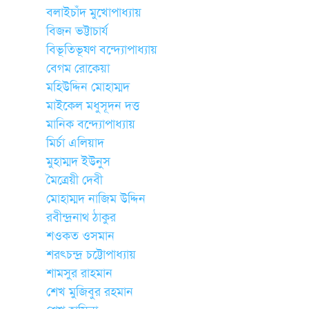
বলাইচাঁদ মুখোপাধ্যায়
বিজন ভট্টাচার্য
বিভূতিভূষণ বন্দ্যোপাধ্যায়
বেগম রোকেয়া
মহিউদ্দিন মোহাম্মদ
মাইকেল মধুসূদন দত্ত
মানিক বন্দ্যোপাধ্যায়
মির্চা এলিয়াদ
মুহাম্মদ ইউনুস
মৈত্রেয়ী দেবী
মোহাম্মদ নাজিম উদ্দিন
রবীন্দ্রনাথ ঠাকুর
শওকত ওসমান
শরৎচন্দ্র চট্টোপাধ্যায়
শামসুর রাহমান
শেখ মুজিবুর রহমান