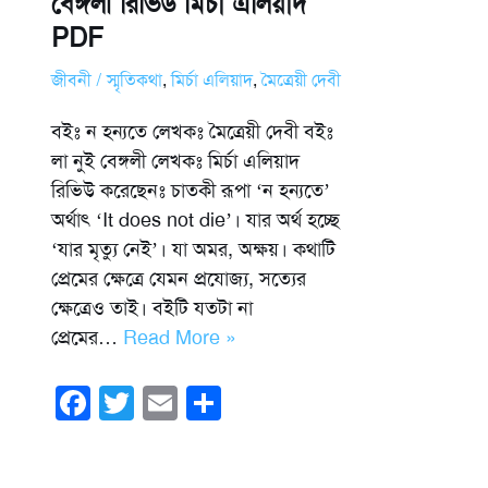
বেঙ্গলী রিভিউ মির্চা এলিয়াদ
PDF
জীবনী / স্মৃতিকথা
,
মির্চা এলিয়াদ
,
মৈত্রেয়ী দেবী
বইঃ ন হন্যতে লেখকঃ মৈত্রেয়ী দেবী বইঃ
লা নুই বেঙ্গলী লেখকঃ মির্চা এলিয়াদ
রিভিউ করেছেনঃ চাতকী রূপা ‘ন হন্যতে’
অর্থাৎ ‘It does not die’। যার অর্থ হচ্ছে
‘যার মৃত্যু নেই’। যা অমর, অক্ষয়। কথাটি
প্রেমের ক্ষেত্রে যেমন প্রযোজ্য, সত্যের
ক্ষেত্রেও তাই। বইটি যতটা না
প্রেমের…
Read More »
F
T
E
S
a
wi
m
h
c
tt
ail
ar