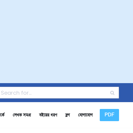
PDF
্কে
লেখক সমগ্র
বইয়ের ধরণ
ব্লগ
যোগাযোগ