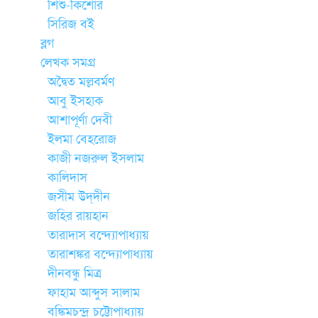
শিশু-কিশোর
সিরিজ বই
ব্লগ
লেখক সমগ্র
অদ্বৈত মল্লবর্মণ
আবু ইসহাক
আশাপূর্ণা দেবী
ইলমা বেহরোজ
কাজী নজরুল ইসলাম
কালিদাস
জসীম উদ্‌দীন
জহির রায়হান
তারাদাস বন্দ্যোপাধ্যায়
তারাশঙ্কর বন্দ্যোপাধ্যায়
দীনবন্ধু মিত্র
ফাহাম আব্দুস সালাম
বঙ্কিমচন্দ্র চট্টোপাধ্যায়