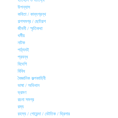
ইতিহাস ও ঐতিহ্য
উপন্যাস
কবিতা / কাব্যগ্রন্থ
গল্পসমগ্র / ছোটগল্প
জীবনী / স্মৃতিকথা
ধর্মীয়
নাটক
পাঠ্যবই
প্রবন্ধ
বিদেশি
বিবিধ
বৈজ্ঞানিক কল্পকাহিনী
ভাষা / অভিধান
ভ্রমণ
রচনা সমগ্র
রম্য
রহস্য / গোয়েন্দা / ভৌতিক / থ্রিলার