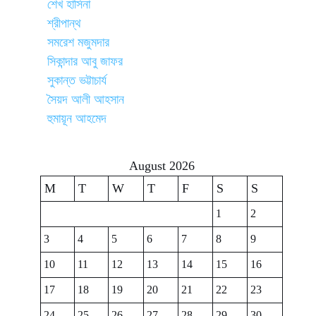
শেখ হাসিনা
শ্রীপান্থ
সমরেশ মজুমদার
সিকান্দার আবু জাফর
সুকান্ত ভট্টাচার্য
সৈয়দ আলী আহসান
হুমায়ূন আহমেদ
August 2026
M
T
W
T
F
S
S
1
2
3
4
5
6
7
8
9
10
11
12
13
14
15
16
17
18
19
20
21
22
23
24
25
26
27
28
29
30