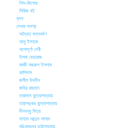
শিশু-কিশোর
সিরিজ বই
ব্লগ
লেখক সমগ্র
অদ্বৈত মল্লবর্মণ
আবু ইসহাক
আশাপূর্ণা দেবী
ইলমা বেহরোজ
কাজী নজরুল ইসলাম
কালিদাস
জসীম উদ্‌দীন
জহির রায়হান
তারাদাস বন্দ্যোপাধ্যায়
তারাশঙ্কর বন্দ্যোপাধ্যায়
দীনবন্ধু মিত্র
ফাহাম আব্দুস সালাম
বঙ্কিমচন্দ্র চট্টোপাধ্যায়