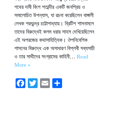
পথের দাবী বিংশ শতাব্দীর একটি জনপ্রিয় ও
সমালোচিত উপন্যাস, যা রচনা করেছিলেন বাঙ্গালী
লেখক শরৎচন্দ্র চট্টোপাধ্যায়। ব্রিটিশ শাসনামলে
তাদের বিরুদ্ধেই কলম ধরার সাহস দেখিয়েছিলেন
এই অপরজেয় কথাসাহিত্যিক। ঔপনিবেশিক
শাসনের বিরুদ্ধে এক অসাধারণ বিপ্লবী সব্যসাচী
ও তার সাথীদের সংগ্রামের কাহিনী…
Read
More »
Fa
T
E
S
ce
wi
m
ha
bo
tte
ail
re
ok
r