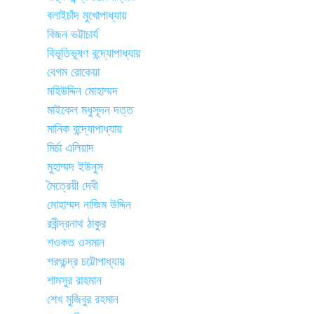
বলাইচাঁদ মুখোপাধ্যায়
বিজন ভট্টাচার্য
বিভূতিভূষণ বন্দ্যোপাধ্যায়
বেগম রোকেয়া
মহিউদ্দিন মোহাম্মদ
মাইকেল মধুসূদন দত্ত
মানিক বন্দ্যোপাধ্যায়
মির্চা এলিয়াদ
মুহাম্মদ ইউনুস
মৈত্রেয়ী দেবী
মোহাম্মদ নাজিম উদ্দিন
রবীন্দ্রনাথ ঠাকুর
শওকত ওসমান
শরৎচন্দ্র চট্টোপাধ্যায়
শামসুর রাহমান
শেখ মুজিবুর রহমান