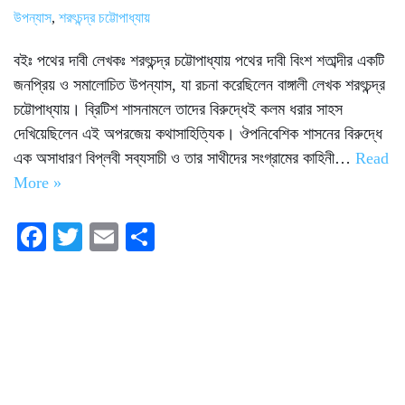
উপন্যাস
,
শরৎচন্দ্র চট্টোপাধ্যায়
বইঃ পথের দাবী লেখকঃ শরৎচন্দ্র চট্টোপাধ্যায় পথের দাবী বিংশ শতাব্দীর একটি
জনপ্রিয় ও সমালোচিত উপন্যাস, যা রচনা করেছিলেন বাঙ্গালী লেখক শরৎচন্দ্র
চট্টোপাধ্যায়। ব্রিটিশ শাসনামলে তাদের বিরুদ্ধেই কলম ধরার সাহস
দেখিয়েছিলেন এই অপরজেয় কথাসাহিত্যিক। ঔপনিবেশিক শাসনের বিরুদ্ধে
এক অসাধারণ বিপ্লবী সব্যসাচী ও তার সাথীদের সংগ্রামের কাহিনী…
Read
More »
Fa
T
E
S
ce
wi
m
ha
bo
tte
ail
re
ok
r