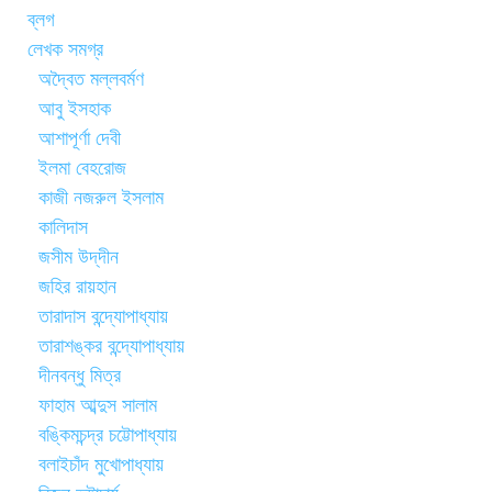
ব্লগ
লেখক সমগ্র
অদ্বৈত মল্লবর্মণ
আবু ইসহাক
আশাপূর্ণা দেবী
ইলমা বেহরোজ
কাজী নজরুল ইসলাম
কালিদাস
জসীম উদ্‌দীন
জহির রায়হান
তারাদাস বন্দ্যোপাধ্যায়
তারাশঙ্কর বন্দ্যোপাধ্যায়
দীনবন্ধু মিত্র
ফাহাম আব্দুস সালাম
বঙ্কিমচন্দ্র চট্টোপাধ্যায়
বলাইচাঁদ মুখোপাধ্যায়