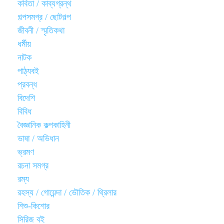
কবিতা / কাব্যগ্রন্থ
গল্পসমগ্র / ছোটগল্প
জীবনী / স্মৃতিকথা
ধর্মীয়
নাটক
পাঠ্যবই
প্রবন্ধ
বিদেশি
বিবিধ
বৈজ্ঞানিক কল্পকাহিনী
ভাষা / অভিধান
ভ্রমণ
রচনা সমগ্র
রম্য
রহস্য / গোয়েন্দা / ভৌতিক / থ্রিলার
শিশু-কিশোর
সিরিজ বই