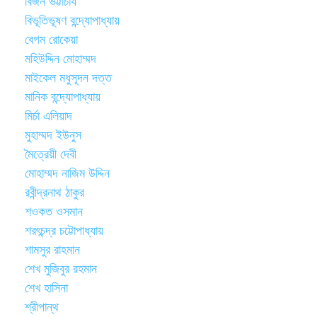
বিজন ভট্টাচার্য
বিভূতিভূষণ বন্দ্যোপাধ্যায়
বেগম রোকেয়া
মহিউদ্দিন মোহাম্মদ
মাইকেল মধুসূদন দত্ত
মানিক বন্দ্যোপাধ্যায়
মির্চা এলিয়াদ
মুহাম্মদ ইউনুস
মৈত্রেয়ী দেবী
মোহাম্মদ নাজিম উদ্দিন
রবীন্দ্রনাথ ঠাকুর
শওকত ওসমান
শরৎচন্দ্র চট্টোপাধ্যায়
শামসুর রাহমান
শেখ মুজিবুর রহমান
শেখ হাসিনা
শ্রীপান্থ