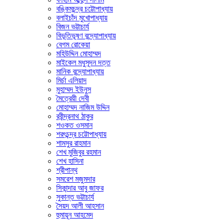
বঙ্কিমচন্দ্র চট্টোপাধ্যায়
বলাইচাঁদ মুখোপাধ্যায়
বিজন ভট্টাচার্য
বিভূতিভূষণ বন্দ্যোপাধ্যায়
বেগম রোকেয়া
মহিউদ্দিন মোহাম্মদ
মাইকেল মধুসূদন দত্ত
মানিক বন্দ্যোপাধ্যায়
মির্চা এলিয়াদ
মুহাম্মদ ইউনুস
মৈত্রেয়ী দেবী
মোহাম্মদ নাজিম উদ্দিন
রবীন্দ্রনাথ ঠাকুর
শওকত ওসমান
শরৎচন্দ্র চট্টোপাধ্যায়
শামসুর রাহমান
শেখ মুজিবুর রহমান
শেখ হাসিনা
শ্রীপান্থ
সমরেশ মজুমদার
সিকান্দার আবু জাফর
সুকান্ত ভট্টাচার্য
সৈয়দ আলী আহসান
হুমায়ূন আহমেদ