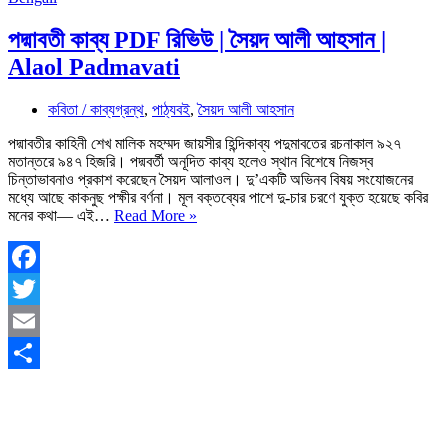
পদ্মাবতী কাব্য PDF রিভিউ | সৈয়দ আলী আহসান |
Alaol Padmavati
কবিতা / কাব্যগ্রন্থ
,
পাঠ্যবই
,
সৈয়দ আলী আহসান
পদ্মাবতীর কাহিনী শেখ মালিক মহম্মদ জায়সীর হিন্দিকাব্য পদুমাবতের রচনাকাল ৯২৭
মতান্তরে ৯৪৭ হিজরি। পদ্মবর্তী অনূদিত কাব্য হলেও স্থান বিশেষে নিজস্ব
চিন্তাভাবনাও প্রকাশ করেছেন সৈয়দ আলাওল। দু’একটি অভিনব বিষয় সংযোজনের
মধ্যে আছে কাকনুছ পক্ষীর বর্ণনা। মূল বক্তব্যের পাশে দু-চার চরণে যুক্ত হয়েছে কবির
পদ্মাবতী
মনের কথা— এই…
Read More »
কাব্য
PDF
রিভিউ
|
Facebook
সৈয়দ
Twitter
আলী
আহসান
Email
|
Alaol
Share
Padmavati