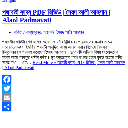
পদ্মাবতী কাব্য PDF রিভিউ | সৈয়দ আলী আহসান |
Alaol Padmavati
কবিতা / কাব্যগ্রন্থ
,
পাঠ্যবই
,
সৈয়দ আলী আহসান
পদ্মাবতীর কাহিনী শেখ মালিক মহম্মদ জায়সীর হিন্দিকাব্য পদুমাবতের রচনাকাল ৯২৭
মতান্তরে ৯৪৭ হিজরি। পদ্মবর্তী অনূদিত কাব্য হলেও স্থান বিশেষে নিজস্ব
চিন্তাভাবনাও প্রকাশ করেছেন সৈয়দ আলাওল। দু’একটি অভিনব বিষয় সংযোজনের
মধ্যে আছে কাকনুছ পক্ষীর বর্ণনা। মূল বক্তব্যের পাশে দু-চার চরণে যুক্ত হয়েছে কবির
মনের কথা— এই…
Read More »
পদ্মাবতী কাব্য PDF রিভিউ | সৈয়দ আলী আহসান
| Alaol Padmavati
Facebook
Twitter
Email
Share