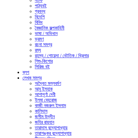
নাটক
পাঠ্যবই
প্রবন্ধ
বিদেশি
বিবিধ
বৈজ্ঞানিক কল্পকাহিনী
ভাষা / অভিধান
ভ্রমণ
রচনা সমগ্র
রম্য
রহস্য / গোয়েন্দা / ভৌতিক / থ্রিলার
শিশু-কিশোর
সিরিজ বই
ব্লগ
লেখক সমগ্র
অদ্বৈত মল্লবর্মণ
আবু ইসহাক
আশাপূর্ণা দেবী
ইলমা বেহরোজ
কাজী নজরুল ইসলাম
কালিদাস
জসীম উদ্‌দীন
জহির রায়হান
তারাদাস বন্দ্যোপাধ্যায়
তারাশঙ্কর বন্দ্যোপাধ্যায়