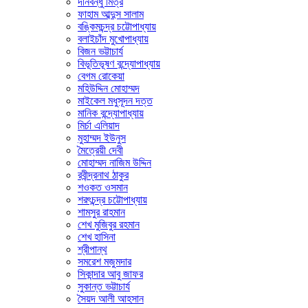
দীনবন্ধু মিত্র
ফাহাম আব্দুস সালাম
বঙ্কিমচন্দ্র চট্টোপাধ্যায়
বলাইচাঁদ মুখোপাধ্যায়
বিজন ভট্টাচার্য
বিভূতিভূষণ বন্দ্যোপাধ্যায়
বেগম রোকেয়া
মহিউদ্দিন মোহাম্মদ
মাইকেল মধুসূদন দত্ত
মানিক বন্দ্যোপাধ্যায়
মির্চা এলিয়াদ
মুহাম্মদ ইউনুস
মৈত্রেয়ী দেবী
মোহাম্মদ নাজিম উদ্দিন
রবীন্দ্রনাথ ঠাকুর
শওকত ওসমান
শরৎচন্দ্র চট্টোপাধ্যায়
শামসুর রাহমান
শেখ মুজিবুর রহমান
শেখ হাসিনা
শ্রীপান্থ
সমরেশ মজুমদার
সিকান্দার আবু জাফর
সুকান্ত ভট্টাচার্য
সৈয়দ আলী আহসান