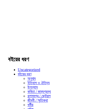
বইয়ের ধরণ
Uncategorized
বইয়ের ধরণ
অনুবাদ
ইতিহাস ও ঐতিহ্য
উপন্যাস
কবিতা / কাব্যগ্রন্থ
গল্পসমগ্র / ছোটগল্প
জীবনী / স্মৃতিকথা
ধর্মীয়