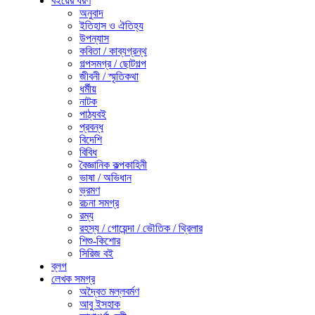
বইয়ের ধরণ
অনুবাদ
ইতিহাস ও ঐতিহ্য
উপন্যাস
কবিতা / কাব্যগ্রন্থ
গল্পসমগ্র / ছোটগল্প
জীবনী / স্মৃতিকথা
ধর্মীয়
নাটক
পাঠ্যবই
প্রবন্ধ
বিদেশি
বিবিধ
বৈজ্ঞানিক কল্পকাহিনী
ভাষা / অভিধান
ভ্রমণ
রচনা সমগ্র
রম্য
রহস্য / গোয়েন্দা / ভৌতিক / থ্রিলার
শিশু-কিশোর
সিরিজ বই
ব্লগ
লেখক সমগ্র
অদ্বৈত মল্লবর্মণ
আবু ইসহাক