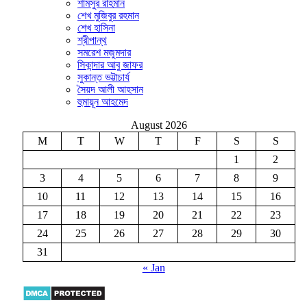
শামসুর রাহমান
শেখ মুজিবুর রহমান
শেখ হাসিনা
শ্রীপান্থ
সমরেশ মজুমদার
সিকান্দার আবু জাফর
সুকান্ত ভট্টাচার্য
সৈয়দ আলী আহসান
হুমায়ূন আহমেদ
August 2026
M
T
W
T
F
S
S
1
2
3
4
5
6
7
8
9
10
11
12
13
14
15
16
17
18
19
20
21
22
23
24
25
26
27
28
29
30
31
« Jan