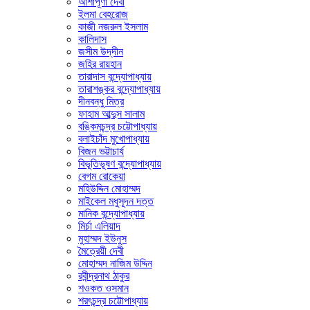
আশাপূর্ণা দেবী
ইলমা বেহরোজ
কাজী নজরুল ইসলাম
কালিদাস
জসীম উদ্‌দীন
জহির রায়হান
তারাদাস বন্দ্যোপাধ্যায়
তারাশঙ্কর বন্দ্যোপাধ্যায়
দীনবন্ধু মিত্র
ফাহাম আব্দুস সালাম
বঙ্কিমচন্দ্র চট্টোপাধ্যায়
বলাইচাঁদ মুখোপাধ্যায়
বিজন ভট্টাচার্য
বিভূতিভূষণ বন্দ্যোপাধ্যায়
বেগম রোকেয়া
মহিউদ্দিন মোহাম্মদ
মাইকেল মধুসূদন দত্ত
মানিক বন্দ্যোপাধ্যায়
মির্চা এলিয়াদ
মুহাম্মদ ইউনুস
মৈত্রেয়ী দেবী
মোহাম্মদ নাজিম উদ্দিন
রবীন্দ্রনাথ ঠাকুর
শওকত ওসমান
শরৎচন্দ্র চট্টোপাধ্যায়