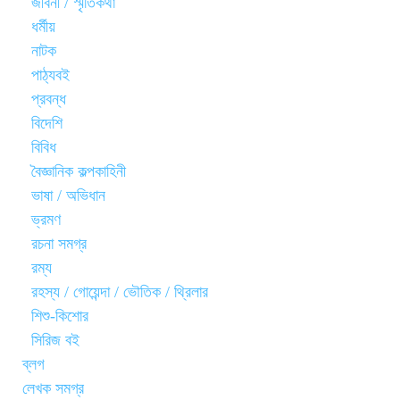
জীবনী / স্মৃতিকথা
ধর্মীয়
নাটক
পাঠ্যবই
প্রবন্ধ
বিদেশি
বিবিধ
বৈজ্ঞানিক কল্পকাহিনী
ভাষা / অভিধান
ভ্রমণ
রচনা সমগ্র
রম্য
রহস্য / গোয়েন্দা / ভৌতিক / থ্রিলার
শিশু-কিশোর
সিরিজ বই
ব্লগ
লেখক সমগ্র