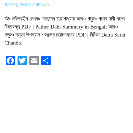
উপন্যাস
,
শরৎচন্দ্র চট্টোপাধ্যায়
বইঃ চরিত্রহীন লেখকঃ শরৎচন্দ্র চট্টোপাধ্যায় আরও পড়ুনঃ পথের দাবী গল্পের
বিষয়বস্তু PDF | Pather Dabi Summary in Bengali আরও
পড়ুনঃ দত্তা উপন্যাস শরৎচন্দ্র চট্টোপাধ্যায় PDF | রিভিউ Datta Sarat
Chandra
Fa
T
E
S
ce
wi
m
ha
bo
tte
ail
re
ok
r