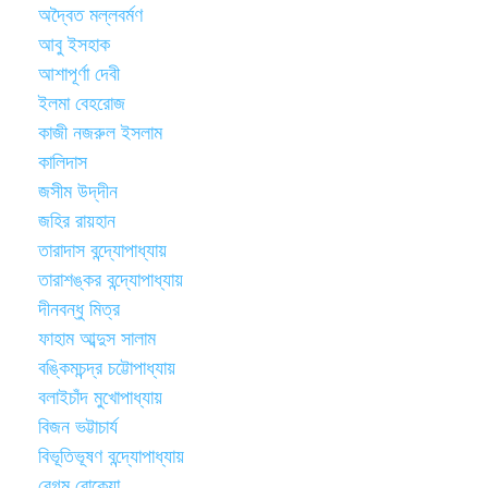
অদ্বৈত মল্লবর্মণ
আবু ইসহাক
আশাপূর্ণা দেবী
ইলমা বেহরোজ
কাজী নজরুল ইসলাম
কালিদাস
জসীম উদ্‌দীন
জহির রায়হান
তারাদাস বন্দ্যোপাধ্যায়
তারাশঙ্কর বন্দ্যোপাধ্যায়
দীনবন্ধু মিত্র
ফাহাম আব্দুস সালাম
বঙ্কিমচন্দ্র চট্টোপাধ্যায়
বলাইচাঁদ মুখোপাধ্যায়
বিজন ভট্টাচার্য
বিভূতিভূষণ বন্দ্যোপাধ্যায়
বেগম রোকেয়া