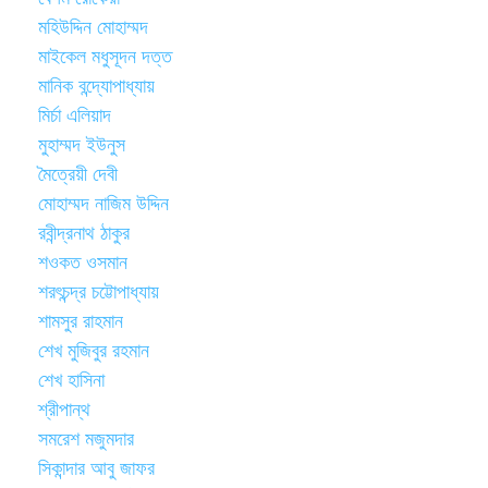
মহিউদ্দিন মোহাম্মদ
মাইকেল মধুসূদন দত্ত
মানিক বন্দ্যোপাধ্যায়
মির্চা এলিয়াদ
মুহাম্মদ ইউনুস
মৈত্রেয়ী দেবী
মোহাম্মদ নাজিম উদ্দিন
রবীন্দ্রনাথ ঠাকুর
শওকত ওসমান
শরৎচন্দ্র চট্টোপাধ্যায়
শামসুর রাহমান
শেখ মুজিবুর রহমান
শেখ হাসিনা
শ্রীপান্থ
সমরেশ মজুমদার
সিকান্দার আবু জাফর