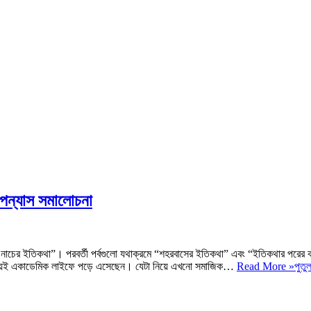
 উপন্যাস সমালোচনা
পুতুল নাচের ইতিকথা”। পরবর্তী পর্বগুলো যথাক্রমে “শহরবাসের ইতিকথা” এবং “ইতিকথার পরের
 নিশ্চয়ই একাডেমিক লাইফে পড়ে এসেছেন। যেটা নিয়ে এখনো সমাজিক…
Read More »
পুতু