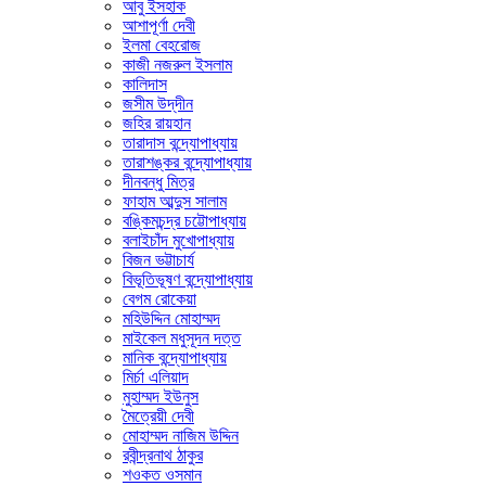
আবু ইসহাক
আশাপূর্ণা দেবী
ইলমা বেহরোজ
কাজী নজরুল ইসলাম
কালিদাস
জসীম উদ্‌দীন
জহির রায়হান
তারাদাস বন্দ্যোপাধ্যায়
তারাশঙ্কর বন্দ্যোপাধ্যায়
দীনবন্ধু মিত্র
ফাহাম আব্দুস সালাম
বঙ্কিমচন্দ্র চট্টোপাধ্যায়
বলাইচাঁদ মুখোপাধ্যায়
বিজন ভট্টাচার্য
বিভূতিভূষণ বন্দ্যোপাধ্যায়
বেগম রোকেয়া
মহিউদ্দিন মোহাম্মদ
মাইকেল মধুসূদন দত্ত
মানিক বন্দ্যোপাধ্যায়
মির্চা এলিয়াদ
মুহাম্মদ ইউনুস
মৈত্রেয়ী দেবী
মোহাম্মদ নাজিম উদ্দিন
রবীন্দ্রনাথ ঠাকুর
শওকত ওসমান