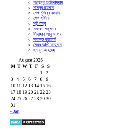
শরৎচন্দ্র চট্টোপাধ্যায়
শামসুর রাহমান
শেখ মুজিবুর রহমান
শেখ হাসিনা
শ্রীপান্থ
সমরেশ মজুমদার
সিকান্দার আবু জাফর
সুকান্ত ভট্টাচার্য
সৈয়দ আলী আহসান
হুমায়ূন আহমেদ
August 2026
M
T
W
T
F
S
S
1
2
3
4
5
6
7
8
9
10
11
12
13
14
15
16
17
18
19
20
21
22
23
24
25
26
27
28
29
30
31
« Jan