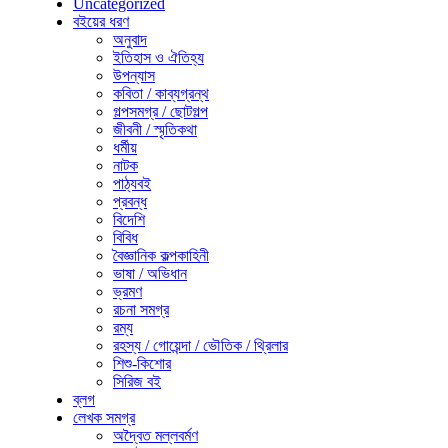
Uncategorized
বইয়ের ধরণ
অনুবাদ
ইতিহাস ও ঐতিহ্য
উপন্যাস
কবিতা / কাব্যগ্রন্থ
গল্পসমগ্র / ছোটগল্প
জীবনী / স্মৃতিকথা
ধর্মীয়
নাটক
পাঠ্যবই
প্রবন্ধ
বিদেশি
বিবিধ
বৈজ্ঞানিক কল্পকাহিনী
ভাষা / অভিধান
ভ্রমণ
রচনা সমগ্র
রম্য
রহস্য / গোয়েন্দা / ভৌতিক / থ্রিলার
শিশু-কিশোর
সিরিজ বই
ব্লগ
লেখক সমগ্র
অদ্বৈত মল্লবর্মণ