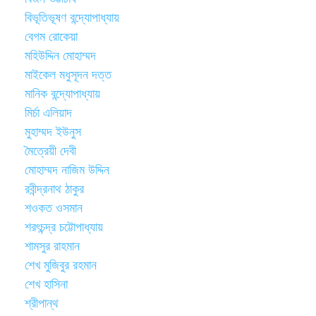
বিভূতিভূষণ বন্দ্যোপাধ্যায়
বেগম রোকেয়া
মহিউদ্দিন মোহাম্মদ
মাইকেল মধুসূদন দত্ত
মানিক বন্দ্যোপাধ্যায়
মির্চা এলিয়াদ
মুহাম্মদ ইউনুস
মৈত্রেয়ী দেবী
মোহাম্মদ নাজিম উদ্দিন
রবীন্দ্রনাথ ঠাকুর
শওকত ওসমান
শরৎচন্দ্র চট্টোপাধ্যায়
শামসুর রাহমান
শেখ মুজিবুর রহমান
শেখ হাসিনা
শ্রীপান্থ