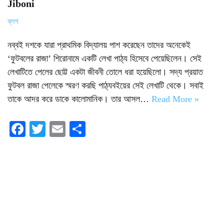
Jiboni
ব্লগ
নব্বই দশকে যারা প্রাথমিক বিদ্যালয় পাশ করেছেন তাদের অনেকেই
‘ফুটবলের রাজা’ শিরোনামে একটি লেখা পাঠ্য হিসেবে পেয়েছিলেন। সেই
লেখাটিতে পেলের ছোট্ট একটা জীবনী তোলে ধরা হয়েছিলো। সদ্য প্রয়াত
ফুটবল রাজা পেলেকে স্মরণ করছি পাঠ্যবইয়ের সেই লেখাটি থেকে। সবাই
তাকে আদর করে ডাকে কালোমানিক। তার আসল…
Read More »
Fa
T
E
S
ce
wi
m
ha
bo
tte
ail
re
ok
r