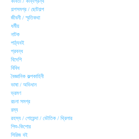
কবিতা / কাব্যগ্রন্থ
গল্পসমগ্র / ছোটগল্প
জীবনী / স্মৃতিকথা
ধর্মীয়
নাটক
পাঠ্যবই
প্রবন্ধ
বিদেশি
বিবিধ
বৈজ্ঞানিক কল্পকাহিনী
ভাষা / অভিধান
ভ্রমণ
রচনা সমগ্র
রম্য
রহস্য / গোয়েন্দা / ভৌতিক / থ্রিলার
শিশু-কিশোর
সিরিজ বই