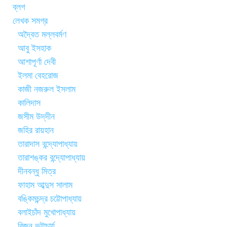
ব্লগ
লেখক সমগ্র
অদ্বৈত মল্লবর্মণ
আবু ইসহাক
আশাপূর্ণা দেবী
ইলমা বেহরোজ
কাজী নজরুল ইসলাম
কালিদাস
জসীম উদ্‌দীন
জহির রায়হান
তারাদাস বন্দ্যোপাধ্যায়
তারাশঙ্কর বন্দ্যোপাধ্যায়
দীনবন্ধু মিত্র
ফাহাম আব্দুস সালাম
বঙ্কিমচন্দ্র চট্টোপাধ্যায়
বলাইচাঁদ মুখোপাধ্যায়
বিজন ভট্টাচার্য