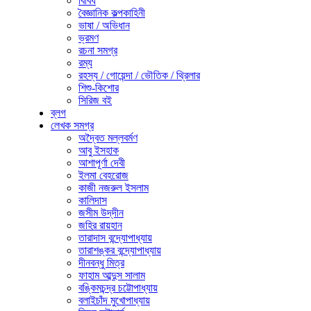
বিবিধ
বৈজ্ঞানিক কল্পকাহিনী
ভাষা / অভিধান
ভ্রমণ
রচনা সমগ্র
রম্য
রহস্য / গোয়েন্দা / ভৌতিক / থ্রিলার
শিশু-কিশোর
সিরিজ বই
ব্লগ
লেখক সমগ্র
অদ্বৈত মল্লবর্মণ
আবু ইসহাক
আশাপূর্ণা দেবী
ইলমা বেহরোজ
কাজী নজরুল ইসলাম
কালিদাস
জসীম উদ্‌দীন
জহির রায়হান
তারাদাস বন্দ্যোপাধ্যায়
তারাশঙ্কর বন্দ্যোপাধ্যায়
দীনবন্ধু মিত্র
ফাহাম আব্দুস সালাম
বঙ্কিমচন্দ্র চট্টোপাধ্যায়
বলাইচাঁদ মুখোপাধ্যায়