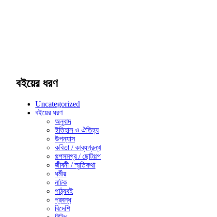
বইয়ের ধরণ
Uncategorized
বইয়ের ধরণ
অনুবাদ
ইতিহাস ও ঐতিহ্য
উপন্যাস
কবিতা / কাব্যগ্রন্থ
গল্পসমগ্র / ছোটগল্প
জীবনী / স্মৃতিকথা
ধর্মীয়
নাটক
পাঠ্যবই
প্রবন্ধ
বিদেশি