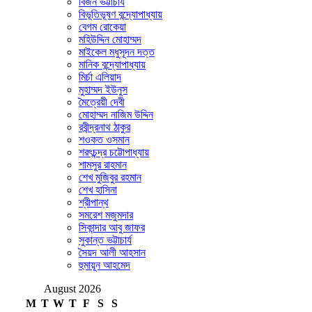
বিজন ভট্টাচার্য
বিভূতিভূষণ বন্দ্যোপাধ্যায়
বেগম রোকেয়া
মহিউদ্দিন মোহাম্মদ
মাইকেল মধুসূদন দত্ত
মানিক বন্দ্যোপাধ্যায়
মির্চা এলিয়াদ
মুহাম্মদ ইউনুস
মৈত্রেয়ী দেবী
মোহাম্মদ নাজিম উদ্দিন
রবীন্দ্রনাথ ঠাকুর
শওকত ওসমান
শরৎচন্দ্র চট্টোপাধ্যায়
শামসুর রাহমান
শেখ মুজিবুর রহমান
শেখ হাসিনা
শ্রীপান্থ
সমরেশ মজুমদার
সিকান্দার আবু জাফর
সুকান্ত ভট্টাচার্য
সৈয়দ আলী আহসান
হুমায়ূন আহমেদ
August 2026
M
T
W
T
F
S
S