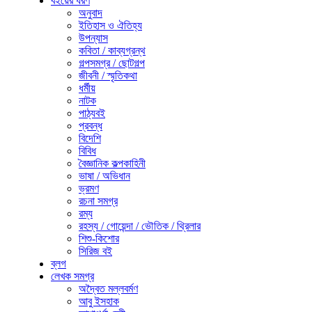
বইয়ের ধরণ
অনুবাদ
ইতিহাস ও ঐতিহ্য
উপন্যাস
কবিতা / কাব্যগ্রন্থ
গল্পসমগ্র / ছোটগল্প
জীবনী / স্মৃতিকথা
ধর্মীয়
নাটক
পাঠ্যবই
প্রবন্ধ
বিদেশি
বিবিধ
বৈজ্ঞানিক কল্পকাহিনী
ভাষা / অভিধান
ভ্রমণ
রচনা সমগ্র
রম্য
রহস্য / গোয়েন্দা / ভৌতিক / থ্রিলার
শিশু-কিশোর
সিরিজ বই
ব্লগ
লেখক সমগ্র
অদ্বৈত মল্লবর্মণ
আবু ইসহাক