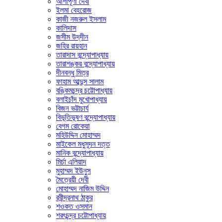
আশাপূর্ণা দেবী
ইলমা বেহরোজ
কাজী নজরুল ইসলাম
কালিদাস
জসীম উদ্‌দীন
জহির রায়হান
তারাদাস বন্দ্যোপাধ্যায়
তারাশঙ্কর বন্দ্যোপাধ্যায়
দীনবন্ধু মিত্র
ফাহাম আব্দুস সালাম
বঙ্কিমচন্দ্র চট্টোপাধ্যায়
বলাইচাঁদ মুখোপাধ্যায়
বিজন ভট্টাচার্য
বিভূতিভূষণ বন্দ্যোপাধ্যায়
বেগম রোকেয়া
মহিউদ্দিন মোহাম্মদ
মাইকেল মধুসূদন দত্ত
মানিক বন্দ্যোপাধ্যায়
মির্চা এলিয়াদ
মুহাম্মদ ইউনুস
মৈত্রেয়ী দেবী
মোহাম্মদ নাজিম উদ্দিন
রবীন্দ্রনাথ ঠাকুর
শওকত ওসমান
শরৎচন্দ্র চট্টোপাধ্যায়