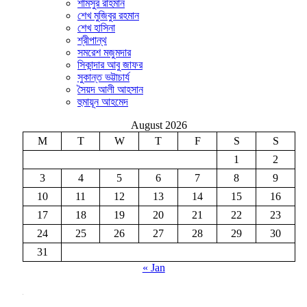
শামসুর রাহমান
শেখ মুজিবুর রহমান
শেখ হাসিনা
শ্রীপান্থ
সমরেশ মজুমদার
সিকান্দার আবু জাফর
সুকান্ত ভট্টাচার্য
সৈয়দ আলী আহসান
হুমায়ূন আহমেদ
August 2026
M
T
W
T
F
S
S
1
2
3
4
5
6
7
8
9
10
11
12
13
14
15
16
17
18
19
20
21
22
23
24
25
26
27
28
29
30
31
« Jan