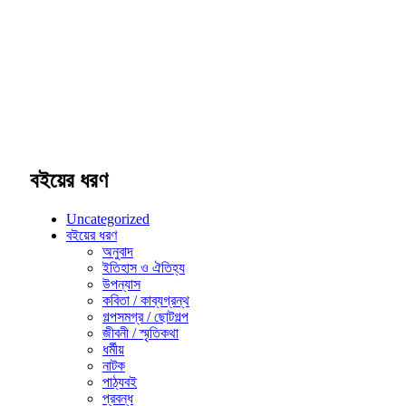
বইয়ের ধরণ
Uncategorized
বইয়ের ধরণ
অনুবাদ
ইতিহাস ও ঐতিহ্য
উপন্যাস
কবিতা / কাব্যগ্রন্থ
গল্পসমগ্র / ছোটগল্প
জীবনী / স্মৃতিকথা
ধর্মীয়
নাটক
পাঠ্যবই
প্রবন্ধ