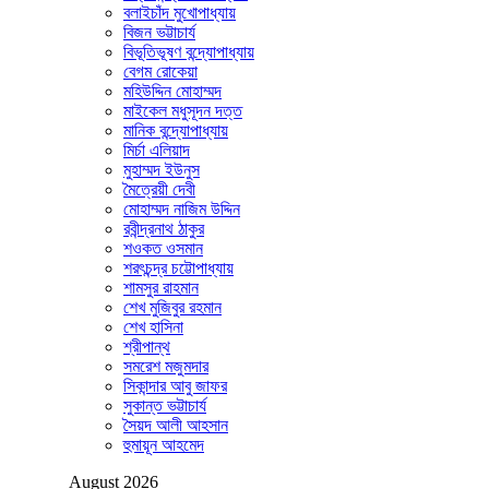
বলাইচাঁদ মুখোপাধ্যায়
বিজন ভট্টাচার্য
বিভূতিভূষণ বন্দ্যোপাধ্যায়
বেগম রোকেয়া
মহিউদ্দিন মোহাম্মদ
মাইকেল মধুসূদন দত্ত
মানিক বন্দ্যোপাধ্যায়
মির্চা এলিয়াদ
মুহাম্মদ ইউনুস
মৈত্রেয়ী দেবী
মোহাম্মদ নাজিম উদ্দিন
রবীন্দ্রনাথ ঠাকুর
শওকত ওসমান
শরৎচন্দ্র চট্টোপাধ্যায়
শামসুর রাহমান
শেখ মুজিবুর রহমান
শেখ হাসিনা
শ্রীপান্থ
সমরেশ মজুমদার
সিকান্দার আবু জাফর
সুকান্ত ভট্টাচার্য
সৈয়দ আলী আহসান
হুমায়ূন আহমেদ
August 2026