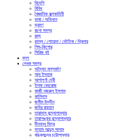
বিদেশি
বিবিধ
বৈজ্ঞানিক কল্পকাহিনী
ভাষা / অভিধান
ভ্রমণ
রচনা সমগ্র
রম্য
রহস্য / গোয়েন্দা / ভৌতিক / থ্রিলার
শিশু-কিশোর
সিরিজ বই
ব্লগ
লেখক সমগ্র
অদ্বৈত মল্লবর্মণ
আবু ইসহাক
আশাপূর্ণা দেবী
ইলমা বেহরোজ
কাজী নজরুল ইসলাম
কালিদাস
জসীম উদ্‌দীন
জহির রায়হান
তারাদাস বন্দ্যোপাধ্যায়
তারাশঙ্কর বন্দ্যোপাধ্যায়
দীনবন্ধু মিত্র
ফাহাম আব্দুস সালাম
বঙ্কিমচন্দ্র চট্টোপাধ্যায়