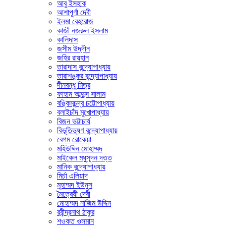
আবু ইসহাক
আশাপূর্ণা দেবী
ইলমা বেহরোজ
কাজী নজরুল ইসলাম
কালিদাস
জসীম উদ্‌দীন
জহির রায়হান
তারাদাস বন্দ্যোপাধ্যায়
তারাশঙ্কর বন্দ্যোপাধ্যায়
দীনবন্ধু মিত্র
ফাহাম আব্দুস সালাম
বঙ্কিমচন্দ্র চট্টোপাধ্যায়
বলাইচাঁদ মুখোপাধ্যায়
বিজন ভট্টাচার্য
বিভূতিভূষণ বন্দ্যোপাধ্যায়
বেগম রোকেয়া
মহিউদ্দিন মোহাম্মদ
মাইকেল মধুসূদন দত্ত
মানিক বন্দ্যোপাধ্যায়
মির্চা এলিয়াদ
মুহাম্মদ ইউনুস
মৈত্রেয়ী দেবী
মোহাম্মদ নাজিম উদ্দিন
রবীন্দ্রনাথ ঠাকুর
শওকত ওসমান