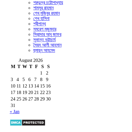
শরৎচন্দ্র চট্টোপাধ্যায়
শামসুর রাহমান
শেখ মুজিবুর রহমান
শেখ হাসিনা
শ্রীপান্থ
সমরেশ মজুমদার
সিকান্দার আবু জাফর
সুকান্ত ভট্টাচার্য
সৈয়দ আলী আহসান
হুমায়ূন আহমেদ
August 2026
M
T
W
T
F
S
S
1
2
3
4
5
6
7
8
9
10
11
12
13
14
15
16
17
18
19
20
21
22
23
24
25
26
27
28
29
30
31
« Jan