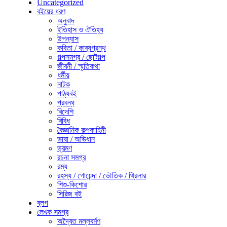
Uncategorized
বইয়ের ধরণ
অনুবাদ
ইতিহাস ও ঐতিহ্য
উপন্যাস
কবিতা / কাব্যগ্রন্থ
গল্পসমগ্র / ছোটগল্প
জীবনী / স্মৃতিকথা
ধর্মীয়
নাটক
পাঠ্যবই
প্রবন্ধ
বিদেশি
বিবিধ
বৈজ্ঞানিক কল্পকাহিনী
ভাষা / অভিধান
ভ্রমণ
রচনা সমগ্র
রম্য
রহস্য / গোয়েন্দা / ভৌতিক / থ্রিলার
শিশু-কিশোর
সিরিজ বই
ব্লগ
লেখক সমগ্র
অদ্বৈত মল্লবর্মণ