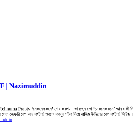
 PDF | Nazimuddin
করেছেন: Rehnuma Prapty ❛নেকনেককনে❜ শেষ করলাম।ভাবছেন তো ❛নেকনেককনে❜ আবার কী জ
 দেয়া জেফরি বেগ আর বাস্টার্ড ওরফে বাবলুর ঘটনা নিয়ে নাজিম উদ্দিনের বেগ বাস্টার্ড সিরিজ
imuddin